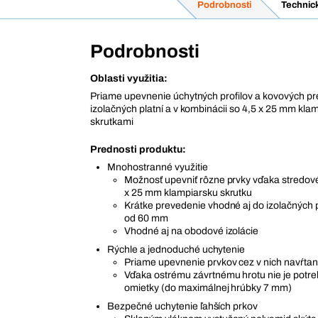
Podrobnosti
Technic
Podrobnosti
Oblasti využitia:
Priame upevnenie úchytných profilov a kovových pre
izolačných platní a v kombinácii so 4,5 x 25 mm kla
skrutkami
Prednosti produktu:
Mnohostranné využitie
Možnosť upevniť rôzne prvky vďaka stredov
x 25 mm klampiarsku skrutku
Krátke prevedenie vhodné aj do izolačných
od 60 mm
Vhodné aj na obodové izolácie
Rýchle a jednoduché uchytenie
Priame upevnenie prvkov cez v nich navŕta
Vďaka ostrému závrtnému hrotu nie je potr
omietky (do maximálnej hrúbky 7 mm)
Bezpečné uchytenie ľahších prkov