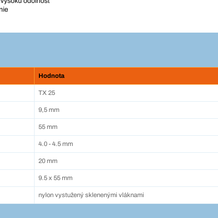
 vysokú odolnosť
nie
Hodnota
TX 25
9,5 mm
55 mm
4.0 - 4.5 mm
20 mm
9.5 x 55 mm
nylon vystužený sklenenými vláknami