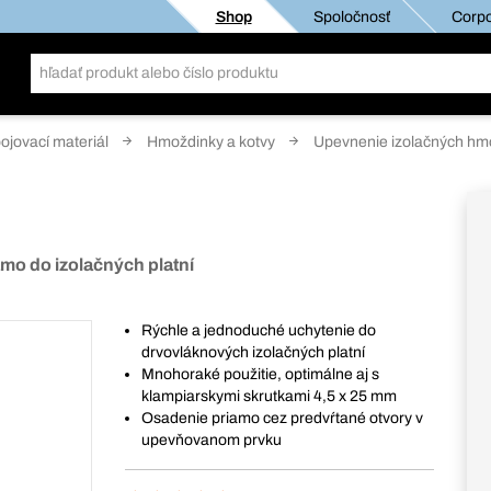
Shop
Spoločnosť
Corpo
pojovací materiál
Hmoždinky a kotvy
Upevnenie izolačných hm
mo do izolačných platní
Rýchle a jednoduché uchytenie do
drvovláknových izolačných platní
Mnohoraké použitie, optimálne aj s
klampiarskymi skrutkami 4,5 x 25 mm
Osadenie priamo cez predvŕtané otvory v
upevňovanom prvku