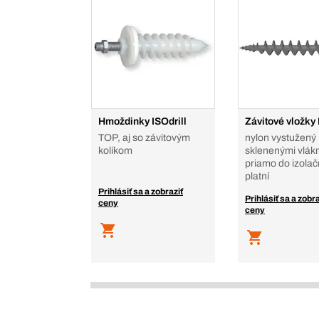
Hmoždinky ISOdrill
Závitové vložky
TOP, aj so závitovým
nylon vystužený
kolíkom
sklenenými vlák
priamo do izola
platní
Prihlásiť sa a zobraziť
Prihlásiť sa a zobra
ceny
ceny