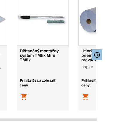
Dištančný montážny
Utierky do dielní a
v
systém TMfix Mini
priemyselných
TMfix
prevádzok Classic
,
papier
Prihlásiť sa a zobraziť
Prihlásiť sa a zobraziť
ceny
ceny