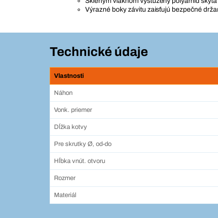
Skleným vláknom vystužený polyamid skýta
Výrazné boky závitu zaisťujú bezpečné drža
Technické údaje
Vlastnosti
Náhon
Vonk. priemer
Dĺžka kotvy
Pre skrutky Ø, od-do
Hĺbka vnút. otvoru
Rozmer
Materiál