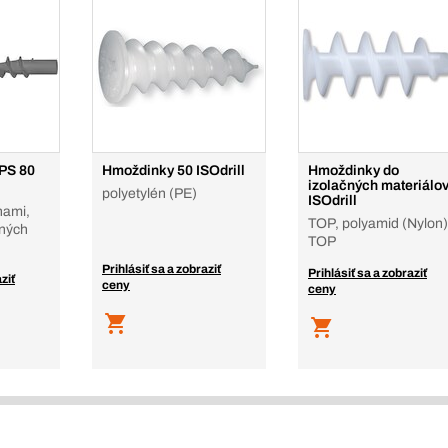
 PS 80
Hmoždinky 50 ISOdrill
Hmoždinky do
izolačných materiálo
polyetylén (PE)
ISOdrill
nami,
TOP, polyamid (Nylon)
čných
TOP
Prihlásiť sa a zobraziť
Prihlásiť sa a zobraziť
ziť
ceny
ceny