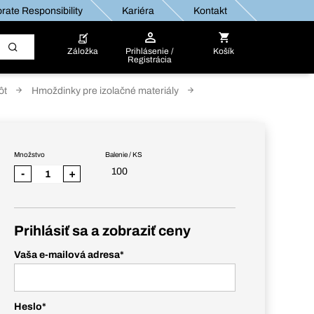
rate Responsibility
Kariéra
Kontakt
Záložka
Prihlásenie /
Košík
Registrácia
ôt
Hmoždinky pre izolačné materiály
Množstvo
Balenie / KS
100
-
+
Prihlásiť sa a zobraziť ceny
Vaša e-mailová adresa
*
Heslo
*