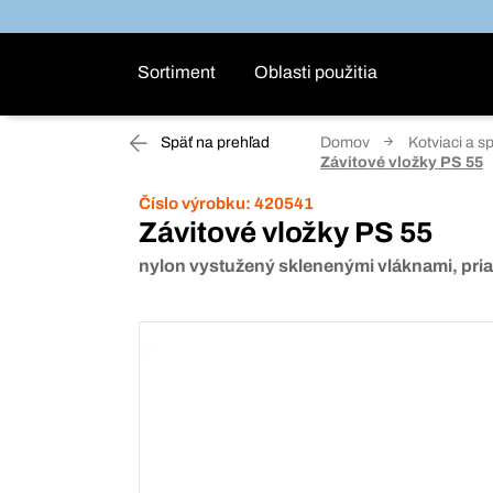
Sortiment
Oblasti použitia
Späť na prehľad
Domov
Kotviaci a s
Závitové vložky PS 55
Číslo výrobku:
420541
Závitové vložky PS 55
nylon vystužený sklenenými vláknami, pria