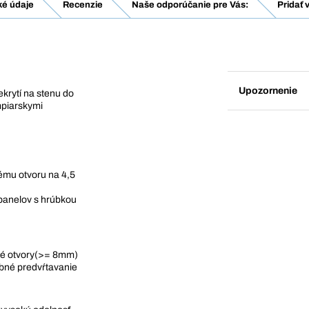
ké údaje
Recenzie
Naše odporúčanie pre Vás:
Pridať 
Upozornenie
krytí na stenu do
mpiarskymi
ému otvoru na 4,5
 panelov s hrúbkou
né otvory(>= 8mm)
ebné predvŕtavanie