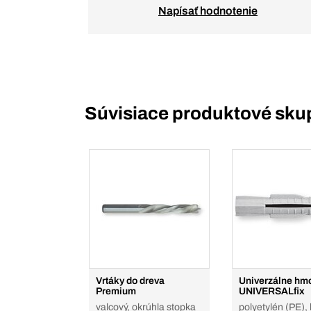
Napísať hodnotenie
Súvisiace produktové sku
Vrtáky do dreva
Univerzálne hm
Premium
UNIVERSALfix
valcový, okrúhla stopka
polyetylén (PE),