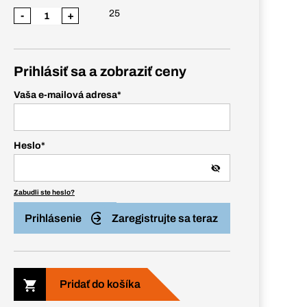
25
-
+
Prihlásiť sa a zobraziť ceny
Vaša e-mailová adresa
*
Heslo
*
Zabudli ste heslo?
Prihlásenie
Zaregistrujte sa teraz
Pridať do košíka