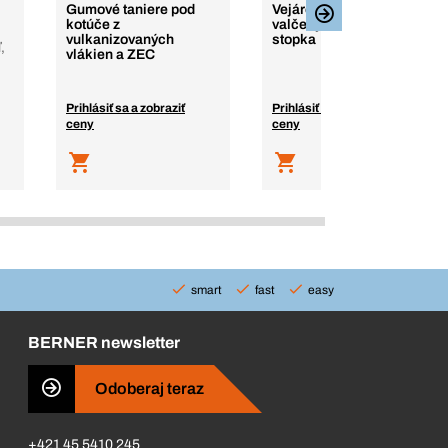
Gumové taniere pod
Vejárové brúsne
kotúče z
valčeky, korund, 6 mm
vulkanizovaných
stopka
,
vlákien a ZEC
Prihlásiť sa a zobraziť
Prihlásiť sa a zobraziť
ceny
ceny
smart
fast
easy
BERNER newsletter
Odoberaj teraz
+421 45 5410 245