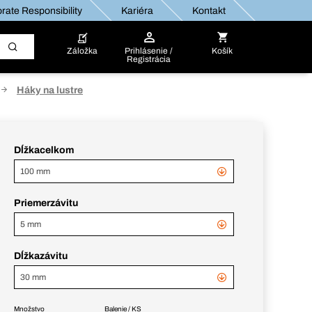
rate Responsibility
Kariéra
Kontakt
Záložka
Prihlásenie /
Košík
Registrácia
Háky na lustre
Dĺžkacelkom
100 mm
Priemerzávitu
5 mm
Dĺžkazávitu
30 mm
Množstvo
Balenie / KS