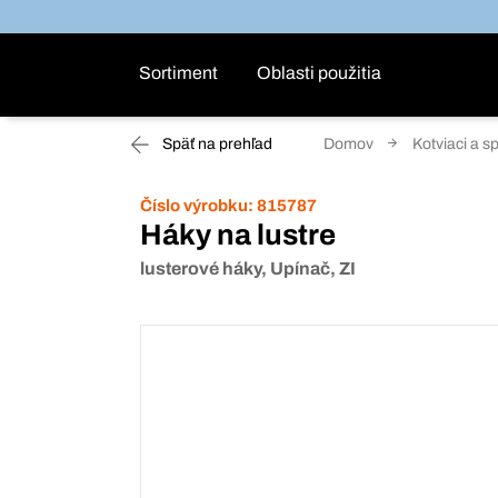
Sortiment
Oblasti použitia
Späť na prehľad
Domov
Kotviaci a s
Číslo výrobku:
815787
Háky na lustre
lusterové háky, Upínač, ZI