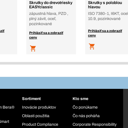
Skrutky do drevotriesky
Skrutky s poloblou
EASYclassic
hlavou
zápustná hlava, PZD ,
ISO 7380-1, I6KT, oceľ
plný závit, oceľ,
10.9, pozinkované
pozinkované
ziť
Prihlásiť sa a zobraziť
Prihlásiť sa a zobraziť
ceny
ceny
Sortiment
Kto sme
ém Bera®
Inovácie produktov
Čo ponúkame
Oblasti použitia
Čo nás poháňa
Smart
Product Compliance
Corporate Responsibility