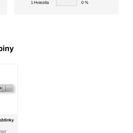
1 Hviezda
0 %
piny
oždinky
 bez