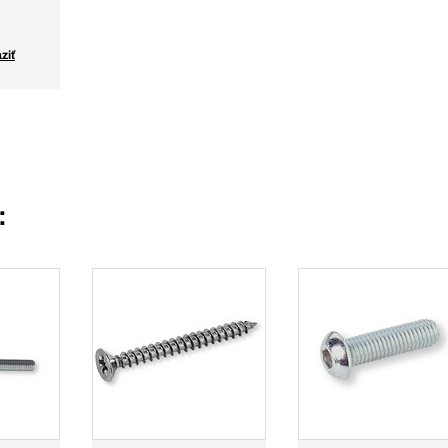
ziť
: