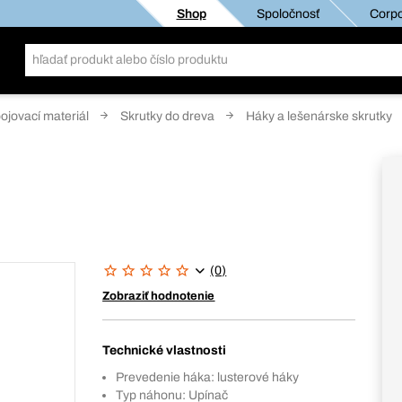
Shop
Spoločnosť
Corpo
pojovací materiál
Skrutky do dreva
Háky a lešenárske skrutky
(0)
Zobraziť hodnotenie
Technické vlastnosti
Prevedenie háka: lusterové háky
Typ náhonu: Upínač