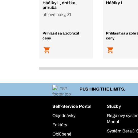
Háčiky L, drážka,
Háčiky L
príruba
uhlové háky, ZI
Prihlásiť sa a zobraziť
Prihlásiť sa a zobra
ceny
ceny
PUSHING THE LIMITS.
Self-Service Portal
Služby
Objednávky
Regálový syst
Modul
Faktúry
Systém Bera® 
Obľúbené