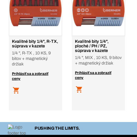
Kvalitné bity 1/4", R-TX,
Kvalitné bity 1/4",
súprava v kazete
ploché / PH / PZ,
súprava v kazete
1/4 ", R-TX , 10 KS, 9
1/4 ", MIX , 10 KS, 9 bitov
bitov + magnetický
+ magnetický držiak
držiak
Prihlásiť sa a zobraziť
Prihlásiť sa a zobraziť
ceny
ceny
PUSHING THE LIMITS.