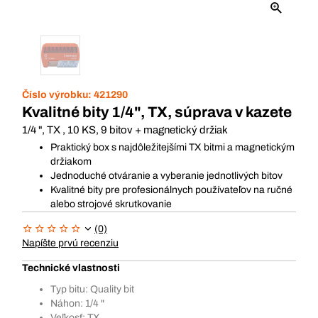
Číslo výrobku:
421290
Kvalitné bity 1/4", TX, súprava v kazete
1/4 ", TX , 10 KS, 9 bitov + magnetický držiak
Praktický box s najdôležitejšími TX bitmi a magnetickým
držiakom
Jednoduché otváranie a vyberanie jednotlivých bitov
Kvalitné bity pre profesionálnych používateľov na ručné
alebo strojové skrutkovanie
(0)
Napíšte prvú recenziu
Technické vlastnosti
Typ bitu: Quality bit
Náhon: 1/4 "
Veľkosť: TX