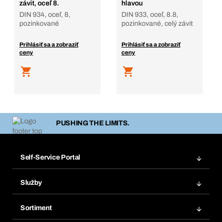
závit, oceľ 8.
hlavou
DIN 934, oceľ, 8,
DIN 933, oceľ, 8.8,
pozinkované
pozinkované, celý závit
Prihlásiť sa a zobraziť
Prihlásiť sa a zobraziť
ceny
ceny
PUSHING THE LIMITS.
Self-Service Portal
Objednávky
Služby
Faktúry
Regálový systém Bera® Modul
Obľúbené
Sortiment
Systém Bera® Smart
Opakované objednávky