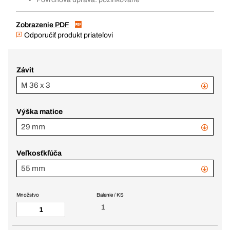
Zobrazenie PDF
Odporučiť produkt priateľovi
Závit
M 36 x 3
Výška matice
29 mm
Veľkosťkľúča
55 mm
Množstvo
Balenie / KS
1