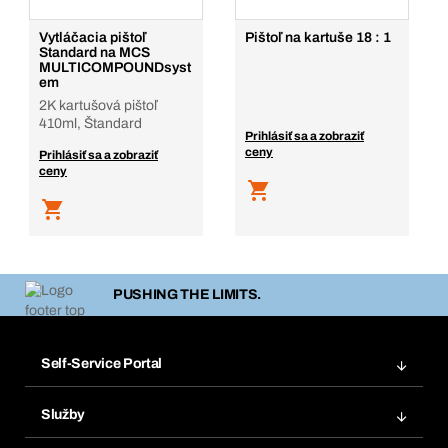
Vytláčacia pištoľ
Pištoľ na kartuše 18 : 1
Standard na MCS
MULTICOMPOUNDsyst
em
2K kartušová pištoľ
410ml, Štandard
Prihlásiť sa a zobraziť
ceny
Prihlásiť sa a zobraziť
ceny
PUSHING THE LIMITS.
Self-Service Portal
Objednávky
Služby
Faktúry
Regálový systém Bera® Modul