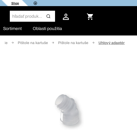
Shop
Sortiment
Oblasti použitia
radie
Pištole na kartuše
Pištole na kartuše
Uhlový adaptér