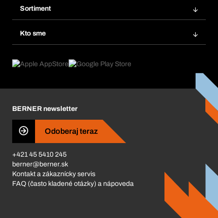
Obľúbené
Sortiment
Systém Bera® Smart
Opakované objednávky
Inovácie produktov
Chemická databáza
Kto sme
Predplatné
Oblasti použitia
eProcurement
Čo ponúkame
FAQ
Product Compliance
Produktový poradca
Čo nás poháňa
Katalóg a brožúry
Corporate Responsibility
Kariéra
BERNER newsletter
Business Conduct
Odoberaj teraz
+421 45 5410 245
berner@berner.sk
Kontakt a zákaznícky servis
FAQ (často kladené otázky) a nápoveda