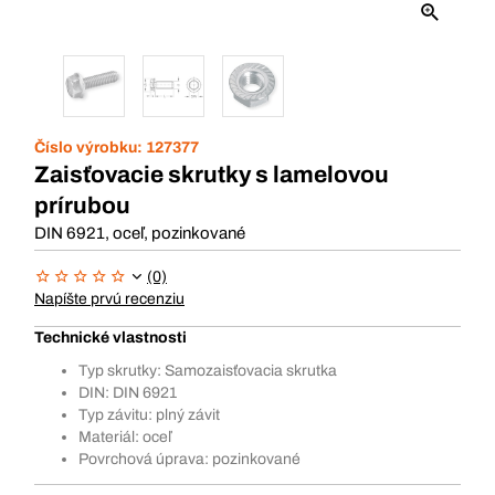
Číslo výrobku:
127377
Zaisťovacie skrutky s lamelovou
prírubou
DIN 6921, oceľ, pozinkované
(0)
Napíšte prvú recenziu
Technické vlastnosti
Typ skrutky: Samozaisťovacia skrutka
DIN: DIN 6921
Typ závitu: plný závit
Materiál: oceľ
Povrchová úprava: pozinkované