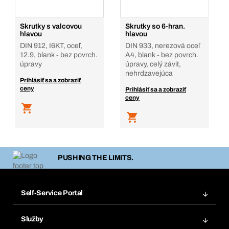
Skrutky s valcovou
Skrutky so 6-hran.
hlavou
hlavou
DIN 912, I6KT, oceľ,
DIN 933, nerezová oceľ
12.9, blank - bez povrch.
A4, blank - bez povrch.
úpravy
úpravy, celý závit,
nehrdzavejúca
Prihlásiť sa a zobraziť
ceny
Prihlásiť sa a zobraziť
ceny
PUSHING THE LIMITS.
Self-Service Portal
Objednávky
Služby
Faktúry