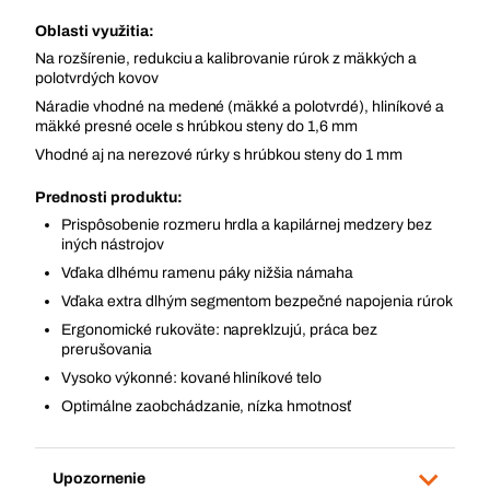
Oblasti využitia:
Na rozšírenie, redukciu a kalibrovanie rúrok z mäkkých a
polotvrdých kovov
Náradie vhodné na medené (mäkké a polotvrdé), hliníkové a
mäkké presné ocele s hrúbkou steny do 1,6 mm
Vhodné aj na nerezové rúrky s hrúbkou steny do 1 mm
Prednosti produktu:
Prispôsobenie rozmeru hrdla a kapilárnej medzery bez
iných nástrojov
Vďaka dlhému ramenu páky nižšia námaha
Vďaka extra dlhým segmentom bezpečné napojenia rúrok
Ergonomické rukoväte: napreklzujú, práca bez
prerušovania
Vysoko výkonné: kované hliníkové telo
Optimálne zaobchádzanie, nízka hmotnosť
Upozornenie