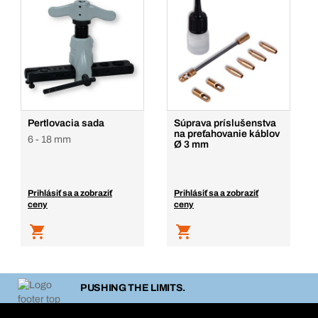
Pertlovacia sada
Súprava príslušenstva
na preťahovanie káblov
6 - 18 mm
Ø 3 mm
Prihlásiť sa a zobraziť
Prihlásiť sa a zobraziť
ceny
ceny
PUSHING THE LIMITS.