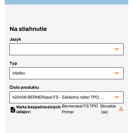
Na stiahnutie
Jazyk
Typ
Všetko
Číslo produktu
422408 BERNERseal FS - Základný náter TPO, priehľadný
Bernerseal FS TPO
Slovakia
Karta bezpečnostných
údajov:
Primer
(sk)