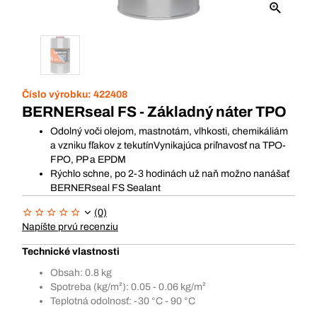
Číslo výrobku:
422408
BERNERseal FS - Základný náter TPO
Odolný voči olejom, mastnotám, vlhkosti, chemikáliám
a vzniku fľakov z tekutínVynikajúca priľnavosť na TPO-
FPO, PP a EPDM
Rýchlo schne, po 2-3 hodinách už naň možno nanášať
BERNERseal FS Sealant
(0)
Napíšte prvú recenziu
Technické vlastnosti
Obsah: 0.8 kg
Spotreba (kg/m²): 0.05 - 0.06 kg/m²
Teplotná odolnosť: -30 °C - 90 °C