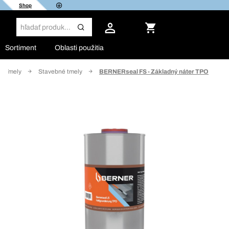
Shop
Sortiment
Oblasti použitia
Tmely
Stavebné tmely
BERNERseal FS - Základný náter TPO