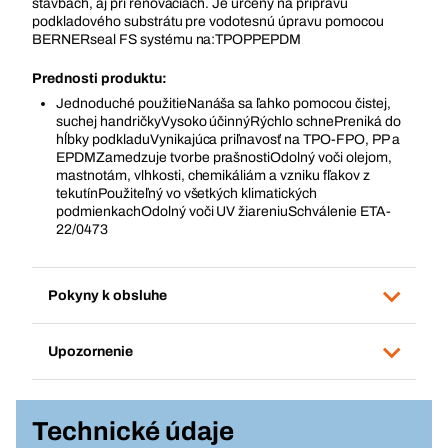
stavbách, aj pri renováciách. Je určený na prípravu
podkladového substrátu pre vodotesnú úpravu pomocou
BERNERseal FS systému na:TPOPPEPDM
Prednosti produktu:
Jednoduché použitieNanáša sa ľahko pomocou čistej,
suchej handričkyVysoko účinnýRýchlo schnePreniká do
hĺbky podkladuVynikajúca priľnavosť na TPO-FPO, PP a
EPDMZamedzuje tvorbe prašnostiOdolný voči olejom,
mastnotám, vlhkosti, chemikáliám a vzniku fľakov z
tekutínPoužiteľný vo všetkých klimatických
podmienkachOdolný voči UV žiareniuSchválenie ETA-
22/0473
Pokyny k obsluhe
Upozornenie
Technické údaje