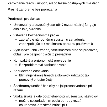
Zarovnanie rezov v úzkych, alebo ťažšie dostupných miestach
Presné zanorenie bez prerezania
Prednosti produktu:
Univerzálny a bezpečný oscilačný rezací nástroj funguje
ako píla aj škrabka
Vstavaná bezpečnostná páčka
zabraňuje náhodnému spusteniu zariadenia
zabezpečujúc tak maximálnu ochranu používateľa
Výstup vzduchu v zadnej časti smerom preč od pracovnej
oblasti pre bezpečnú a čistú prevádzku
Kompaktné a ergonomické prevedenie
Bezproblémové zaobchádzanie
Zabudované odsávanie
Eliminuje vírenie triesok a úlomkov, udržujúc tak
pracovný priestor čistý
Šesťhranný unášač čepieľky na jej presné vedenie pri
rezaní
Vďaka širokej škále použiteľného príslušenstva, nástrojov
možno so zariadením podľa potreby rezať,
oškrabovať, orezávať, brúsiť, píliť