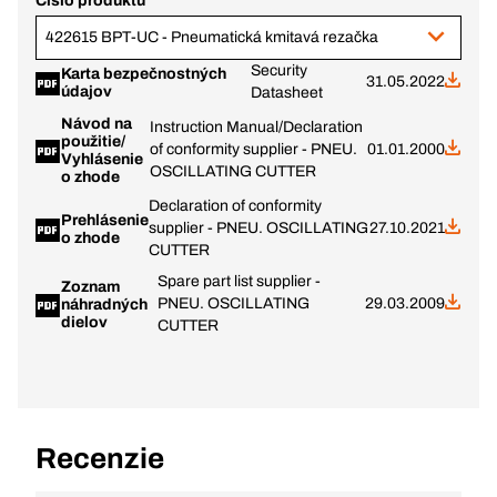
Číslo produktu
422615 BPT-UC - Pneumatická kmitavá rezačka
Security
Karta bezpečnostných
31.05.2022
údajov
Datasheet
Návod na
Instruction Manual/Declaration
použitie/
of conformity supplier - PNEU.
01.01.2000
Vyhlásenie
OSCILLATING CUTTER
o zhode
Declaration of conformity
Prehlásenie
supplier - PNEU. OSCILLATING
27.10.2021
o zhode
CUTTER
Spare part list supplier -
Zoznam
PNEU. OSCILLATING
29.03.2009
náhradných
dielov
CUTTER
Recenzie