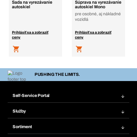
Sada na vyrezávanie
Súprava na vyrezávanie
autoskiel
autoskiel Mono
pre osobné, aj nákladné
vozidlá
Prihlásiť sa a zobraziť
Prihlásiť sa a zobraziť
ceny
ceny
PUSHING THE LIMITS.
Self-Service Portal
Objednávky
Služby
Faktúry
Regálový systém Bera® Modul
Obľúbené
Sortiment
Systém Bera® Smart
Opakované objednávky
Inovácie produktov