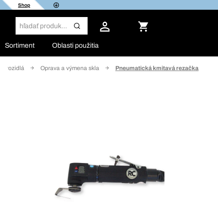
Shop
Sortiment
Oblasti použitia
é vozidlá
Oprava a výmena skla
Pneumatická kmitavá rezačka