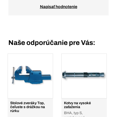
Napísať hodnotenie
Naše odporúčanie pre Vás:
Stolové zveráky Top,
Kotvy na vysoké
čeľuste s drážkou na
zaťaženia
rúrku
BHA, typ S,