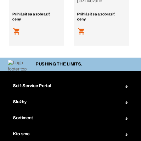
pozinkované
Prihlásiť sa a zobraziť
Prihlásiť sa a zobraziť
ceny
ceny
PUSHING THE LIMITS.
Self-Service Portal
Objednávky
Služby
Faktúry
Regálový systém Bera® Modul
Obľúbené
Sortiment
Systém Bera® Smart
Opakované objednávky
Inovácie produktov
Chemická databáza
Kto sme
Predplatné
Oblasti použitia