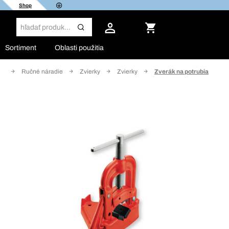
Shop
Sortiment
Oblasti použitia
ie
Ručné náradie
Zvierky
Zvierky
Zverák na potrubia