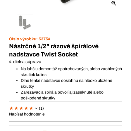
Číslo výrobku:
53754
Nástrčné 1/2" rázové špirálové
nadstavce Twist Socket
4-dielna súprava
Na lahšiu demontáž opotrebovaných, alebo zaoblených
skrutiek kolies
Dlhé tenké nadstavce dosiahnu na hlboko uložené
skrutky
Zarezávacia špirála povolí aj zaseknuté alebo
poškodené skrutky
(1)
Napísať hodnotenie