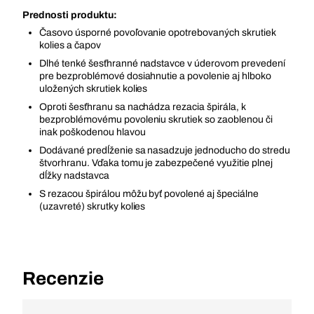
Prednosti produktu:
Časovo úsporné povoľovanie opotrebovaných skrutiek
kolies a čapov
Dlhé tenké šesťhranné nadstavce v úderovom prevedení
pre bezproblémové dosiahnutie a povolenie aj hlboko
uložených skrutiek kolies
Oproti šesťhranu sa nachádza rezacia špirála, k
bezproblémovému povoleniu skrutiek so zaoblenou či
inak poškodenou hlavou
Dodávané predĺženie sa nasadzuje jednoducho do stredu
štvorhranu. Vďaka tomu je zabezpečené využitie plnej
dĺžky nadstavca
S rezacou špirálou môžu byť povolené aj špeciálne
(uzavreté) skrutky kolies
Recenzie