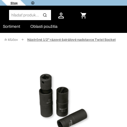
Shop
Sortiment
Oblasti použitia
ných kľúčov
Nástrčné 1/2" rázové špirálové nadstavce Twist Socket