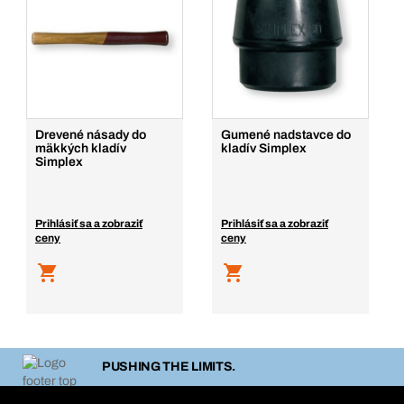
Drevené násady do
Gumené nadstavce do
mäkkých kladív
kladív Simplex
Simplex
Prihlásiť sa a zobraziť
Prihlásiť sa a zobraziť
ceny
ceny
PUSHING THE LIMITS.