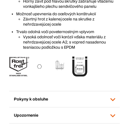
Horný závit pod hlavou skrutky zabraňuje vtlačeniu
vonkajšieho plechu sendvičového panelu
Možnosť upevnenia do oceľových konštrukcií
Závrtný hrot z kalenej ocele na skrutke z
nehrdzavejúcej ocele
Trvalo odolná voči poveternostným vplyvom
Vysoká odolnosť voči korózii vďaka materiálu z
nehrdzavejúcej ocele A2, s vopred nasadenou
tesniacou podložkou s EPDM
Pokyny k obsluhe
Upozornenie