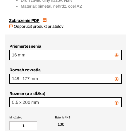
Druh závitu dlhý názov: NaN
Materiál: bimetal, nehrdz. oceľ A2
Zobrazenie PDF
Odporučiť produkt priateľovi
Priemertesnenia
16 mm
Rozsah zovretia
148 - 177 mm
Rozmer (ø x dĺžka)
5.5 x 200 mm
Množstvo
Balenie / KS
100