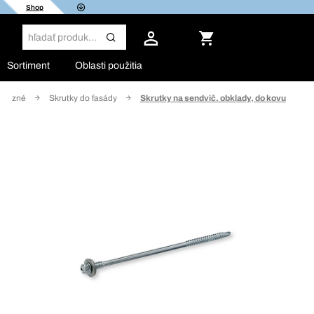
Shop
Sortiment
Oblasti použitia
morezné
Skrutky do fasády
Skrutky na sendvič. obklady, do kovu