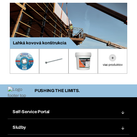
Lahká kovová konštrukcia
+
viac produktov
PUSHING THE LIMITS.
Self-Service Portal
Objednávky
Služby
Faktúry
Regálový systém Bera® Modul