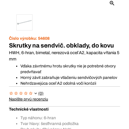
Číslo výrobku:
54608
Skrutky na sendvič. obklady, do kovu
HWH, 6-hran, bimetal, nerezová oceľ A2, kapacita vŕtania 5
mm
Vďaka závrtnému hrotu skrutky nie je potrebné otvory
predvŕtavať
Horný závit zabraňuje vtlačeniu sendvičových panelov
Nehrdzavejúca oceľ A2 odolná voči korózii
(0)
Napíšte prvú recenziu
Technické vlastnosti
Typ náhonu: 6-hran
Tvar hlavy: šesťhranná podložka