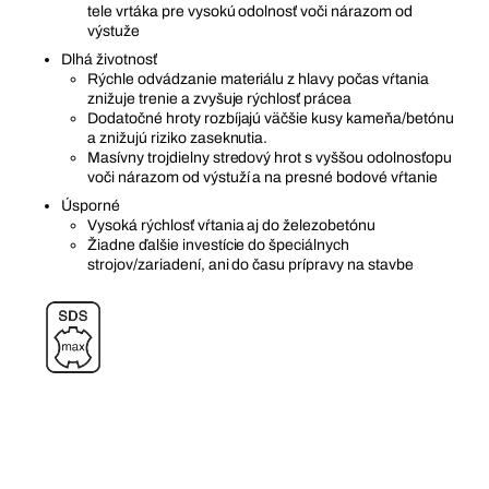
tele vrtáka pre vysokú odolnosť voči nárazom od
výstuže
Dlhá životnosť
Rýchle odvádzanie materiálu z hlavy počas vŕtania
znižuje trenie a zvyšuje rýchlosť prácea
Dodatočné hroty rozbíjajú väčšie kusy kameňa/betónu
a znižujú riziko zaseknutia.
Masívny trojdielny stredový hrot s vyššou odolnosťopu
voči nárazom od výstuží a na presné bodové vŕtanie
Úsporné
Vysoká rýchlosť vŕtania aj do železobetónu
Žiadne ďalšie investície do špeciálnych
strojov/zariadení, ani do času prípravy na stavbe