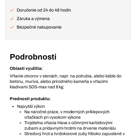
Doručenie od 24 do 48 hodín
Záruka a výmena
Bezpečné nakupovanie
Podrobnosti
Oblasti využitia:
Vŕtanie otvorov v stenách, napr. na potrubia, alebo káble do
betónu, muriva, alebo prírodného kameňa s vŕtacími
kladivami SDS-max nad 8 kg
Prednosti produktu:
Najvyšší výkon
Na náročné práce, v moderných príklepových
vŕtačkách pri vysokom výkone
Trojdielna vŕtacia hlava s účinnými karbidovými
zubami a prídavnými hrotmi na drvenie materiálu
Stredový hrot a tvrdokovové zuby hlboko zapustené v