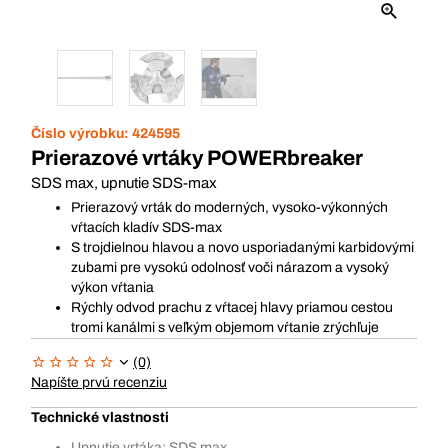
Číslo výrobku:
424595
Prierazové vrtáky POWERbreaker
SDS max, upnutie SDS-max
Prierazový vrták do moderných, vysoko-výkonných
vŕtacích kladív SDS-max
S trojdielnou hlavou a novo usporiadanými karbidovými
zubami pre vysokú odolnosť voči nárazom a vysoký
výkon vŕtania
Rýchly odvod prachu z vŕtacej hlavy priamou cestou
tromi kanálmi s veľkým objemom vŕtanie zrýchľuje
(0)
Napíšte prvú recenziu
Technické vlastnosti
Upnutie vrtáka: SDS max