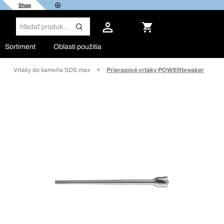
Shop
Sortiment
Oblasti použitia
Vrtáky do kameňa SDS max
Prierazové vrtáky POWERbreaker