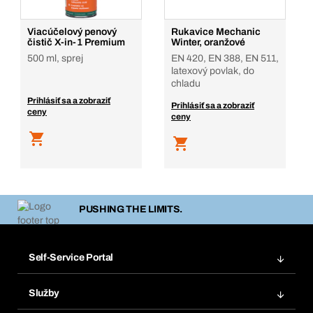
Viacúčelový penový
Rukavice Mechanic
čistič X-in-1 Premium
Winter, oranžové
500 ml, sprej
EN 420, EN 388, EN 511,
latexový povlak, do
chladu
Prihlásiť sa a zobraziť
Prihlásiť sa a zobraziť
ceny
ceny
PUSHING THE LIMITS.
Self-Service Portal
Objednávky
Služby
Faktúry