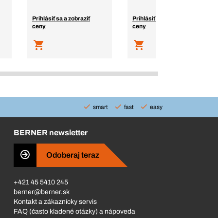
Prihlásiť sa a zobraziť
Prihlásiť sa a zobraziť
ceny
ceny
smart
fast
easy
BERNER newsletter
Odoberaj teraz
+421 45 5410 245
berner@berner.sk
Kontakt a zákaznícky servis
FAQ (často kladené otázky) a nápoveda