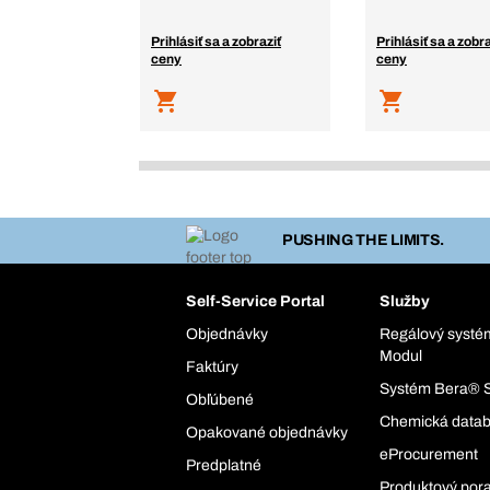
Prihlásiť sa a zobraziť
Prihlásiť sa a zobra
ceny
ceny
PUSHING THE LIMITS.
Self-Service Portal
Služby
Objednávky
Regálový syst
Modul
Faktúry
Systém Bera® 
Obľúbené
Chemická data
Opakované objednávky
eProcurement
Predplatné
Produktový por