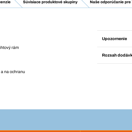
enzie
Súvisiace produktové skupiny
Naše odporúčanie pre 
Upozornenie
chtový rám
Rozsah dodáv
a a na ochranu