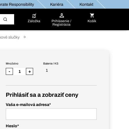
rate Responsibility
Kariéra
Kontakt
Záložka
Prihlásenie /
Košík
Registrácia
hové slučky
Množstvo
Balenie / KS
1
-
+
Prihlásiť sa a zobraziť ceny
Vaša e-mailová adresa
*
Heslo
*