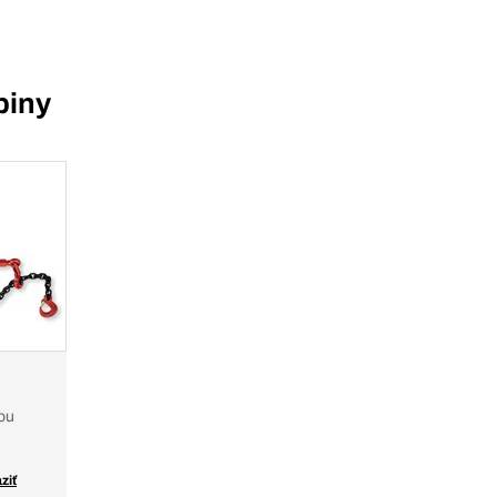
piny
ou
ziť