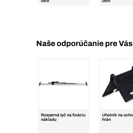
ceny
ceny
Naše odporúčanie pre Vás
Rozperná tyč na fixáciu
Uholník na och
nákladu
hrán