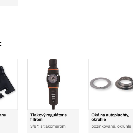
:
ranu
Tlakový regulátor s
Oká na autoplachty,
filtrom
okrúhle
3/8 ", s tlakomerom
pozinkované, okrúhle