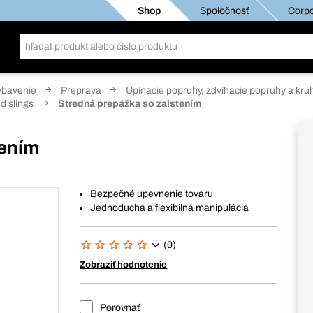
Shop
Spoločnosť
Corpo
ybavenie
Preprava
Upínacie popruhy, zdvíhacie popruhy a kru
d slings
Stredná prepážka so zaistením
tením
Bezpečné upevnenie tovaru
Jednoduchá a flexibilná manipulácia
(0)
Zobraziť hodnotenie
Porovnať