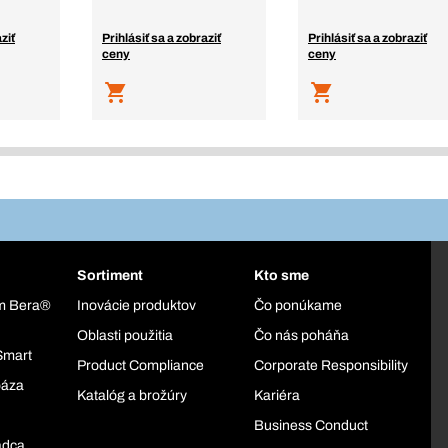
ziť
Prihlásiť sa a zobraziť
Prihlásiť sa a zobraziť
ceny
ceny
Sortiment
Kto sme
ém Bera®
Inovácie produktov
Čo ponúkame
Oblasti použitia
Čo nás poháňa
Smart
Product Compliance
Corporate Responsibility
báza
Katalóg a brožúry
Kariéra
Business Conduct
adca