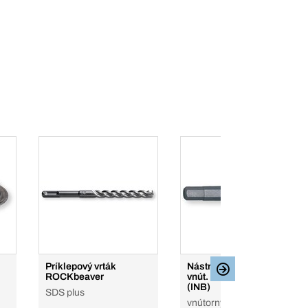
Príklepový vrták
Nástrčné 3/8" kľúče, do
ROCKbeaver
vnút. 6-hranu / inbus
(INB)
SDS plus
vnútorný 6-hran, 3/8"