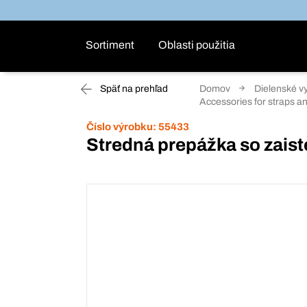
Sortiment
Oblasti použitia
Späť na prehľad
Domov
Dielenské v
Accessories for straps an
Číslo výrobku:
55433
Stredná prepážka so zais