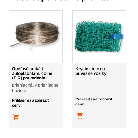
Oceľové lanká k
Krycie siete na
autoplachtám, colné
prívesné vozíky
(TIR) prevedenie
priehľadná, v priehľadnej
bužírke
Prihlásiť sa a zobraziť
Prihlásiť sa a zobraziť
ceny
ceny