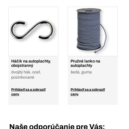
Háčik na autoplachty,
Pružné lanko na
obojstranný
autoplachty
dvojitý hák, oceľ,
šedá, guma
pozinkované
Prihlásiť sa a zobraziť
Prihlásiť sa a zobraziť
ceny
ceny
Naše odporúčanie pre Vás: