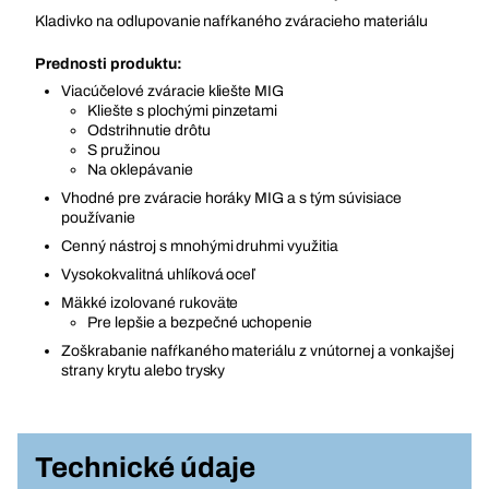
Kladivko na odlupovanie nafŕkaného zváracieho materiálu
Prednosti produktu:
Viacúčelové zváracie kliešte MIG
Kliešte s plochými pinzetami
Odstrihnutie drôtu
S pružinou
Na oklepávanie
Vhodné pre zváracie horáky MIG a s tým súvisiace
používanie
Cenný nástroj s mnohými druhmi využitia
Vysokokvalitná uhlíková oceľ
Mäkké izolované rukoväte
Pre lepšie a bezpečné uchopenie
Zoškrabanie nafŕkaného materiálu z vnútornej a vonkajšej
strany krytu alebo trysky
Technické údaje