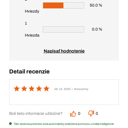
50.0 %
Hviezdy
1
0.0 %
Hviezda
Napísať hodnotenie
Detail recenzie
28. 12. 2025
| Anonymný
Boli tieto informácie užitočné?
0
0
Táto recenzia produktu bola automaticky preložená pomocou umelej inteligencie