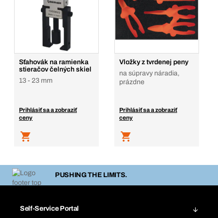
Sťahovák na ramienka
Vložky z tvrdenej peny
stieračov čelných skiel
na súpravy náradia,
13 - 23 mm
prázdne
Prihlásiť sa a zobraziť
Prihlásiť sa a zobraziť
ceny
ceny
PUSHING THE LIMITS.
Self-Service Portal