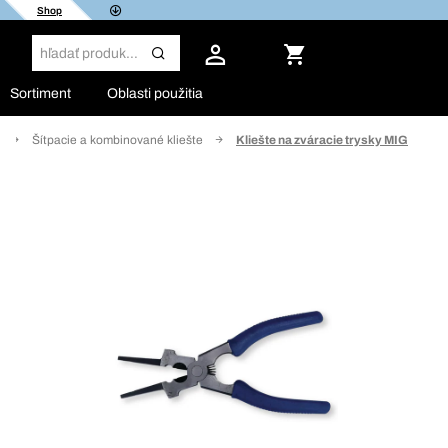
Shop
Sortiment
Oblasti použitia
Šítpacie a kombinované kliešte
Kliešte na zváracie trysky MIG