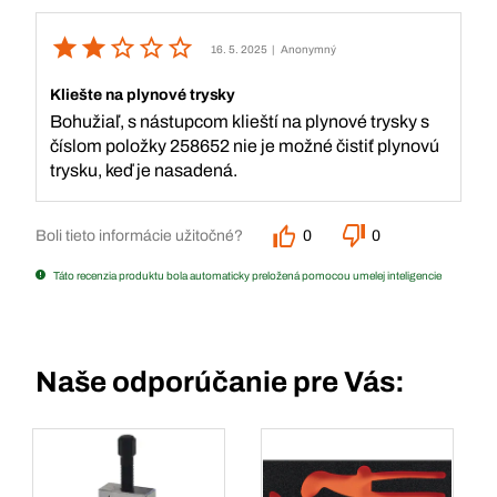
16. 5. 2025
| Anonymný
Kliešte na plynové trysky
Bohužiaľ, s nástupcom klieští na plynové trysky s
číslom položky 258652 nie je možné čistiť plynovú
trysku, keď je nasadená.
Boli tieto informácie užitočné?
0
0
Táto recenzia produktu bola automaticky preložená pomocou umelej inteligencie
Naše odporúčanie pre Vás: