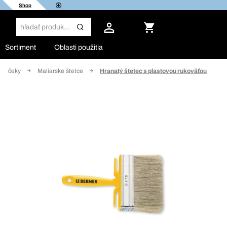
Shop
Sortiment
Oblasti použitia
 valčeky
Maliarske štetce
Hranatý štetec s plastovou rukoväťou