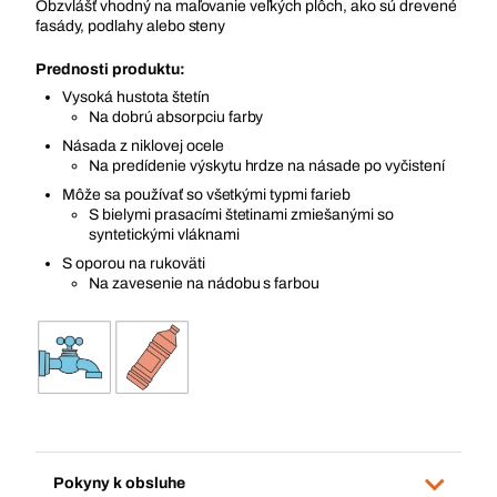
Obzvlášť vhodný na maľovanie veľkých plôch, ako sú drevené
fasády, podlahy alebo steny
Prednosti produktu:
Vysoká hustota štetín
Na dobrú absorpciu farby
Násada z niklovej ocele
Na predídenie výskytu hrdze na násade po vyčistení
Môže sa používať so všetkými typmi farieb
S bielymi prasacími štetinami zmiešanými so
syntetickými vláknami
S oporou na rukoväti
Na zavesenie na nádobu s farbou
Pokyny k obsluhe