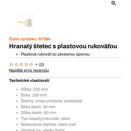
Číslo výrobku:
57384
Hranatý štetec s plastovou rukoväťou
Plastová rukoväť so závesnou sponou
(0)
Napíšte prvú recenziu
Technické vlastnosti
Dĺžka: 220 mm
Šírka: 100 mm
Štetiny: zmes prírdoné/ syntetické
Šírka štetín: 30 mm
Dĺžka štetín: 60 mm
Typ násady/rukoväte: plast
Nalisovaná objímka: biela oceľ
Vhodné na: všetky farby