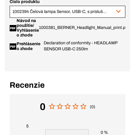
Číslo produktu
1002394 Čelová lampa Sensor, USB-C, s príslušenstvom
Návod na
použitie/
1000381_BERNER_Headlight_Manual_print.pdf
Vyhlásenie
o zhode
Declaration of conformity - HEADLAMP
Prehlásenie
o zhode
SENSOR USB-C 250lm
Recenzie
0
(0)
5
0 %