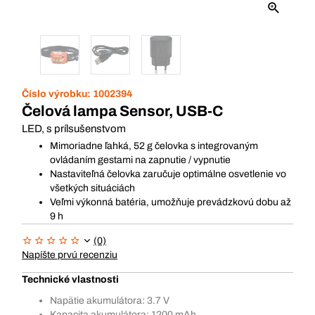
Číslo výrobku:
1002394
Čelová lampa Sensor, USB-C
LED, s prílsušenstvom
Mimoriadne ľahká, 52 g čelovka s integrovaným
ovládaním gestami na zapnutie / vypnutie
Nastaviteľná čelovka zaručuje optimálne osvetlenie vo
všetkých situáciách
Veľmi výkonná batéria, umožňuje prevádzkovú dobu až
9 h
(0)
Napíšte prvú recenziu
Technické vlastnosti
Napätie akumulátora: 3.7 V
Kapacita akumulátora: 1200 mAh