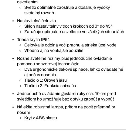
osvetlením
Svetlo optimálne zaostruje a dosahuje vysoký
svetelný rozsah
Nastaviteľná čelovka
Sklon nastaviteľný v troch krokoch od 0° do 45°
Zaručuje optimálne osvetlenie vo všetkých situáciách
Trieda krytia IP54
Čelovka je odolná voči prachu a striekajúcej vode
Vhodná aj na vonkajšie použitie
Rôzne svetelné režimy, plus jednoduché ovládanie
pomocou senzorovej technológie
Dva ergonomické tlakové spínače, ľahko ovládateľné
aj počas nosenia
Tlačidlo 1: Úroveň jasu
Tlačidlo 2: Funkcia snímača
Jednoduché ovládanie gestami ruky cca. 10 cm pred
svietidlom ho umožňuje bez dotyku zapnúť a vypnúť
Náležite robustná lampa, pritom na pocit príjemná pri
nosení
Kryt z ABS plastu