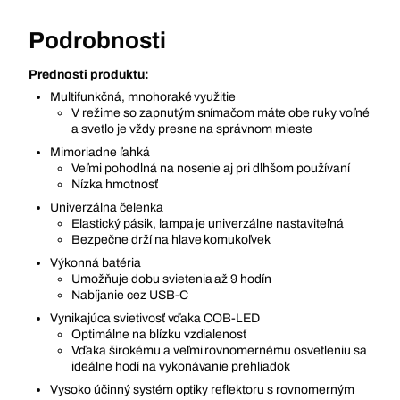
Podrobnosti
Prednosti produktu:
Multifunkčná, mnohoraké využitie
V režime so zapnutým snímačom máte obe ruky voľné
a svetlo je vždy presne na správnom mieste
Mimoriadne ľahká
Veľmi pohodlná na nosenie aj pri dlhšom používaní
Nízka hmotnosť
Univerzálna čelenka
Elastický pásik, lampa je univerzálne nastaviteľná
Bezpečne drží na hlave komukoľvek
Výkonná batéria
Umožňuje dobu svietenia až 9 hodín
Nabíjanie cez USB-C
Vynikajúca svietivosť vďaka COB-LED
Optimálne na blízku vzdialenosť
Vďaka širokému a veľmi rovnomernému osvetleniu sa
ideálne hodí na vykonávanie prehliadok
Vysoko účinný systém optiky reflektoru s rovnomerným