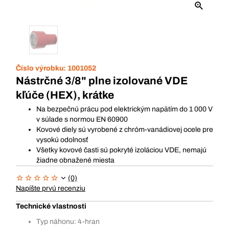
Číslo výrobku:
1001052
Nástrčné 3/8" plne izolované VDE
kľúče (HEX), krátke
Na bezpečnú prácu pod elektrickým napätím do 1 000 V
v súlade s normou EN 60900
Kovové diely sú vyrobené z chróm-vanádiovej ocele pre
vysokú odolnosť
Všetky kovové časti sú pokryté izoláciou VDE, nemajú
žiadne obnažené miesta
(0)
Napíšte prvú recenziu
Technické vlastnosti
Typ náhonu: 4-hran