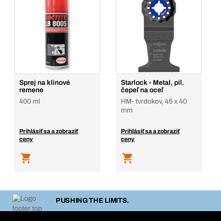
Sprej na klinové
Starlock - Metal, píl.
remene
čepeľ na oceľ
400 ml
HM- tvrdokov, 45 x 40
mm
Prihlásiť sa a zobraziť
Prihlásiť sa a zobraziť
ceny
ceny
PUSHING THE LIMITS.