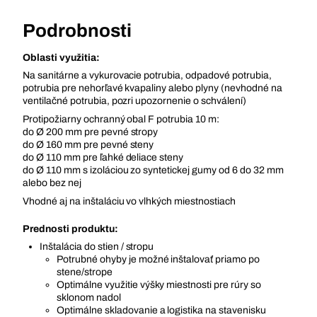
Podrobnosti
Oblasti využitia:
Na sanitárne a vykurovacie potrubia, odpadové potrubia,
potrubia pre nehorľavé kvapaliny alebo plyny (nevhodné na
ventilačné potrubia, pozri upozornenie o schválení)
Protipožiarny ochranný obal F potrubia 10 m:
do Ø 200 mm pre pevné stropy
do Ø 160 mm pre pevné steny
do Ø 110 mm pre ľahké deliace steny
do Ø 110 mm s izoláciou zo syntetickej gumy od 6 do 32 mm
alebo bez nej
Vhodné aj na inštaláciu vo vlhkých miestnostiach
Prednosti produktu:
Inštalácia do stien / stropu
Potrubné ohyby je možné inštalovať priamo po
stene/strope
Optimálne využitie výšky miestnosti pre rúry so
sklonom nadol
Optimálne skladovanie a logistika na stavenisku