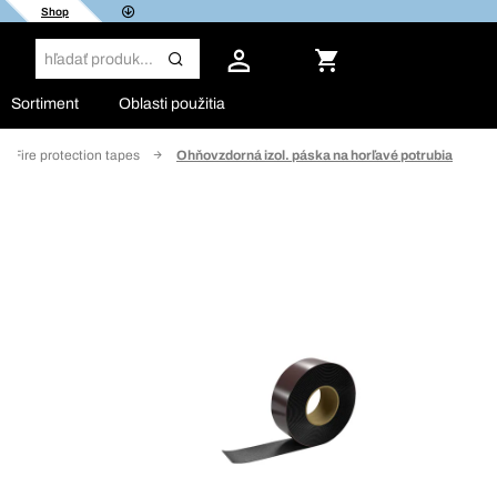
Shop
Sortiment
Oblasti použitia
Fire protection tapes
Ohňovzdorná izol. páska na horľavé potrubia