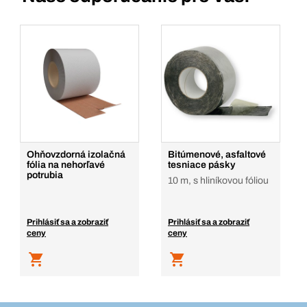
Ohňovzdorná izolačná
Bitúmenové, asfaltové
fólia na nehorľavé
tesniace pásky
potrubia
10 m, s hliníkovou fóliou
Prihlásiť sa a zobraziť
Prihlásiť sa a zobraziť
ceny
ceny