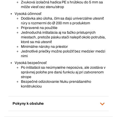
Zvuková izolačná hadica PE s hrúbkou do 5 mm sa
môže viesť cez stenu/strop
Vysoká účinnosť
Dodávka ako úloha, čím sa dajú univerzálne utesniť
rúry s rozmermi do Ø 200 mm s produktom
Pripravené na použitie
Jednoduchá inštalácia aj na ťažko prístupných
miestach, pretože pásku stačí nalepiť okolo potrubia,
ktoré sa má utesniť
Minimálne nároky na priestor
Jednotlivé priečky možno položiť bez medzier medzi
nimi
Vysoká bezpečnosť
Po inštalácii sa neúmyselne neposúva, ale zostáva v
správnej polohe pre danú funkciu aj pri zatvorenom
strope
Bezpečné odizolovanie hluku prenášaného
konštrukciou
Pokyny k obsluhe