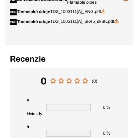
Flamable pipes
TDS_1003111[A]_ENG.pdf
Technické údaje
TDS_1003111[A]_SK45_skSK.pdf
Technické údaje
Recenzie
0
(0)
5
0 %
Hviezdy
4
0 %