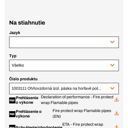
Na stiahnutie
Jazyk
Typ
Všetko
Číslo produktu
1003111 Ohňovzdorná izol. páska na horľavé potrubia, 50 / 2 mm, 20 m rolka
Declaration of performance - Fire protect
Prehlásenie
o výkone
wrap Flamable pipes
Fire protect wrap Flamable pipes
Prehlásenie o
výkone
(EN)
ETA - Fire protect wrap
Schválenie/ohodnotenie