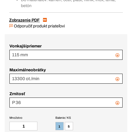
betón
Zobrazenie PDF
Odporučiť produkt priateľovi
Vonkajšípriemer
115 mm
Maximálneobrátky
13300 ot./min
Zrnitosť
P 36
Množstvo
Balenie / KS
1
5