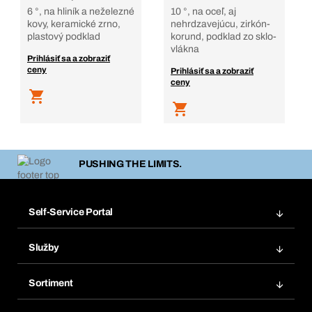
6 °, na hliník a neželezné
10 °, na oceľ, aj
kovy, keramické zrno,
nehrdzavejúcu, zirkón-
plastový podklad
korund, podklad zo sklo-
vlákna
Prihlásiť sa a zobraziť
ceny
Prihlásiť sa a zobraziť
ceny
PUSHING THE LIMITS.
Self-Service Portal
Objednávky
Služby
Faktúry
Regálový systém Bera® Modul
Obľúbené
Sortiment
Systém Bera® Smart
Opakované objednávky
Inovácie produktov