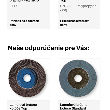
prachu FFP2 NR D
Top
FFP2
EN 352-1, Polypropylén
(PP)
Prihlásiť sa a zobraziť
Prihlásiť sa a zobraziť
ceny
ceny
Naše odporúčanie pre Vás:
Lamelové brúsne
Lamelové brúsne
kotúče Top
kotúče Standard