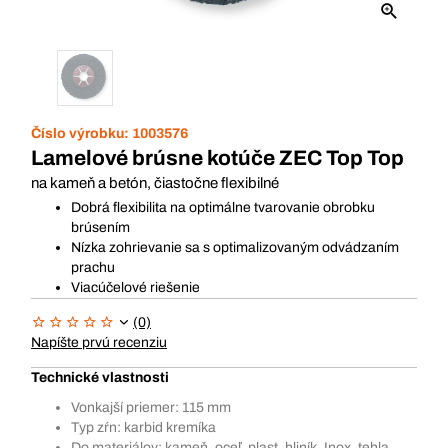
Číslo výrobku:
1003576
Lamelové brúsne kotúče ZEC Top Top
na kameň a betón, čiastočne flexibilné
Dobrá flexibilita na optimálne tvarovanie obrobku
brúsením
Nízka zohrievanie sa s optimalizovaným odvádzaním
prachu
Viacúčelové riešenie
(0)
Napíšte prvú recenziu
Technické vlastnosti
Vonkajší priemer: 115 mm
Typ zŕn: karbid kremíka
Do materiálov: kameň, oceľ, plast, hliník, Inox, tehla,