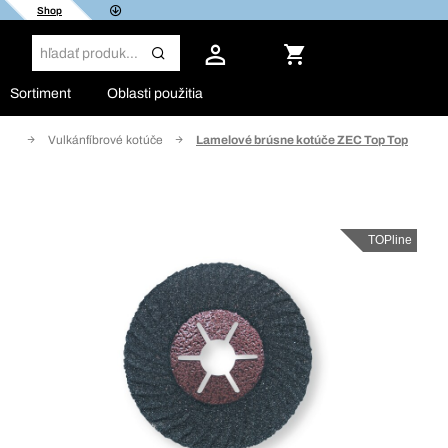
Shop
Sortiment
Oblasti použitia
úče
Vulkánfíbrové kotúče
Lamelové brúsne kotúče ZEC Top Top
TOPline