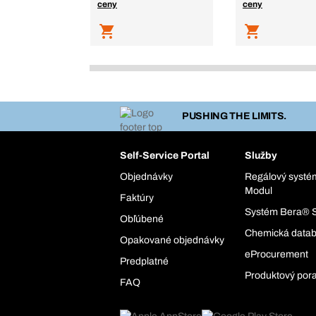
ceny
ceny
PUSHING THE LIMITS.
Self-Service Portal
Služby
Objednávky
Regálový syst
Modul
Faktúry
Systém Bera® 
Obľúbené
Chemická data
Opakované objednávky
eProcurement
Predplatné
Produktový por
FAQ