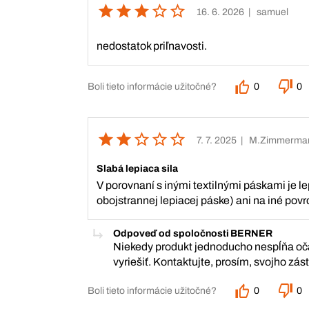
16. 6. 2026
| samuel
nedostatok priľnavosti.
Boli tieto informácie užitočné?
0
0
7. 7. 2025
| M.Zimmerma
Slabá lepiaca sila
V porovnaní s inými textilnými páskami je le
obojstrannej lepiacej páske) ani na iné povrc
Odpoveď od spoločnosti BERNER
Niekedy produkt jednoducho nespĺňa očak
vyriešiť. Kontaktujte, prosím, svojho zá
Boli tieto informácie užitočné?
0
0