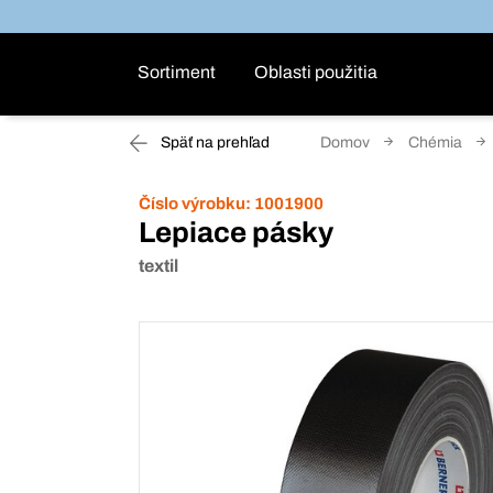
Sortiment
Oblasti použitia
Späť na prehľad
Domov
Chémia
Číslo výrobku:
1001900
Lepiace pásky
textil