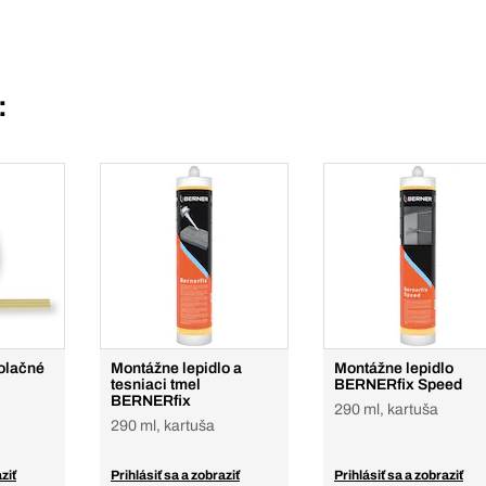
:
zolačné
Montážne lepidlo a
Montážne lepidlo
tesniaci tmel
BERNERfix Speed
BERNERfix
290 ml, kartuša
290 ml, kartuša
ziť
Prihlásiť sa a zobraziť
Prihlásiť sa a zobraziť