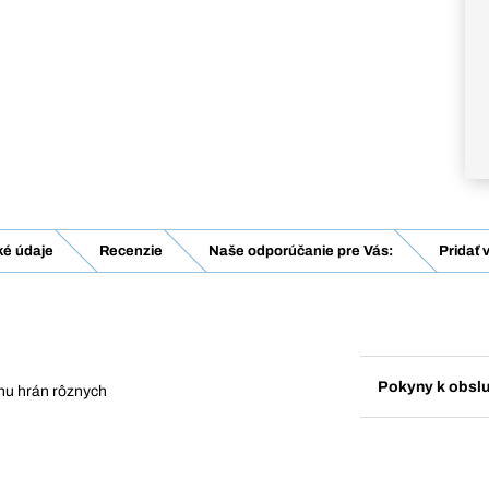
ké údaje
Recenzie
Naše odporúčanie pre Vás:
Pridať 
Pokyny k obsl
anu hrán rôznych