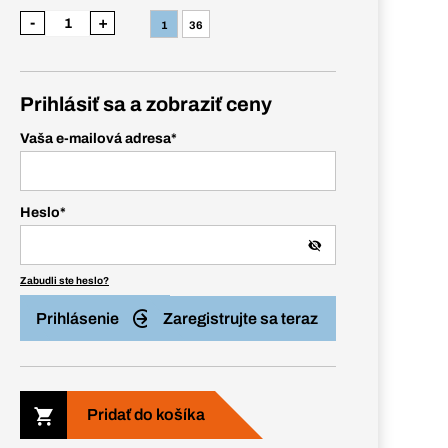
-
+
1
36
Prihlásiť sa a zobraziť ceny
Vaša e-mailová adresa
*
Heslo
*
Zabudli ste heslo?
Prihlásenie
Zaregistrujte sa teraz
Pridať do košíka