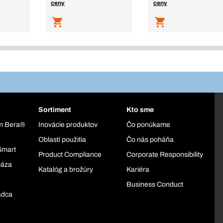
ceny
ceny
Sortiment
Kto sme
ém Bera®
Inovácie produktov
Čo ponúkame
Oblasti použitia
Čo nás poháňa
Smart
Product Compliance
Corporate Responsibility
báza
Katalóg a brožúry
Kariéra
Business Conduct
adca