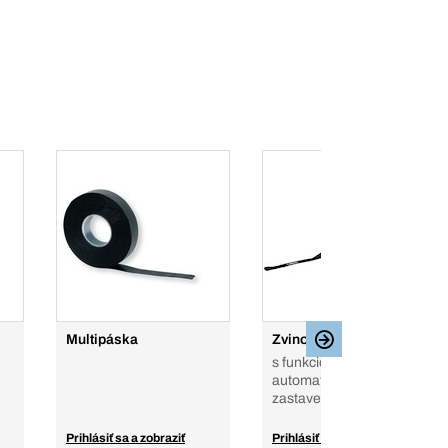
Multipáska
Zvinovacie metre
s funkciou
automatického
zastavenia
Prihlásiť sa a zobraziť
Prihlásiť sa a zobraziť