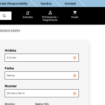
rate Responsibility
Kariéra
Kontakt
Záložka
Prihlásenie /
Košík
Registrácia
epiace pásky
Hrúbka
0,3 mm
Farba
čierna
Rozmer
25 mm x 50 m
Množstvo
Balenie / ROL