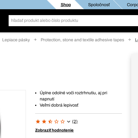
Shop
Spoločnosť
Corpo
Lepiace pásky
Protection, stone and textile adhesive tapes
L
Úplne odolné voči roztrhnutiu, aj pri
napnutí
Veľmi dobrá lepivosť
(2)
Zobraziť hodnotenie