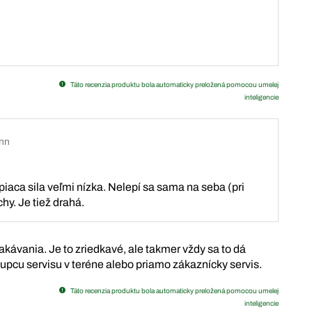
Táto recenzia produktu bola automaticky preložená pomocou umelej
inteligencie
nn
piaca sila veľmi nízka. Nelepí sa sama na seba (pri
hy. Je tiež drahá.
ávania. Je to zriedkavé, ale takmer vždy sa to dá
stupcu servisu v teréne alebo priamo zákaznícky servis.
Táto recenzia produktu bola automaticky preložená pomocou umelej
inteligencie