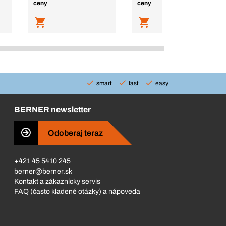
ceny
ceny
smart
fast
easy
BERNER newsletter
Odoberaj teraz
+421 45 5410 245
berner@berner.sk
Kontakt a zákaznícky servis
FAQ (často kladené otázky) a nápoveda