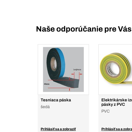
Naše odporúčanie pre Vás
Tesniaca páska
Elektrikárske i
pásky z PVC
šedá
PVC
Prihlásiť sa a zobraziť
Prihlásiť sa a zobra