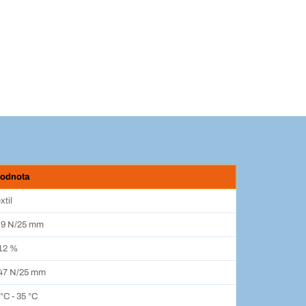
odnota
xtil
,9 N/25 mm
 12 %
47 N/25 mm
 °C - 35 °C