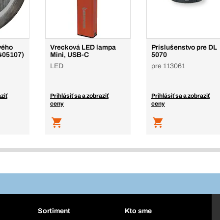
vého
Vrecková LED lampa
Príslušenstvo pre DL
(405107)
Mini, USB-C
5070
LED
pre 113061
ziť
Prihlásiť sa a zobraziť
Prihlásiť sa a zobraziť
ceny
ceny
Sortiment
Kto sme