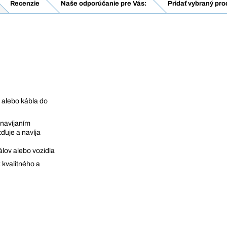
Recenzie
Naše odporúčanie pre Vás:
Pridať vybraný pro
 alebo kábla do
navíjaním
ďuje a navíja
álov alebo vozidla
 kvalitného a