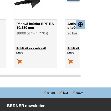
Pásová brúska BPT-BS
Antistatické hadice na
10/330 mm
stlačený vzduch
18000 ot./min, 770 g
20 bar
Prihlásiť sa a zobraziť
Prihlásiť sa a zobraziť
ceny
ceny
smart
fast
easy
BERNER newsletter