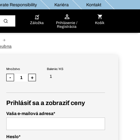
rate Responsibility
Kariéra
Kontakt
Záložka
Prihlásenie /
Košík
Registrácia
 bubna
Množstvo
Balenie / KS
1
-
+
Prihlásiť sa a zobraziť ceny
Vaša e-mailová adresa
*
Heslo
*