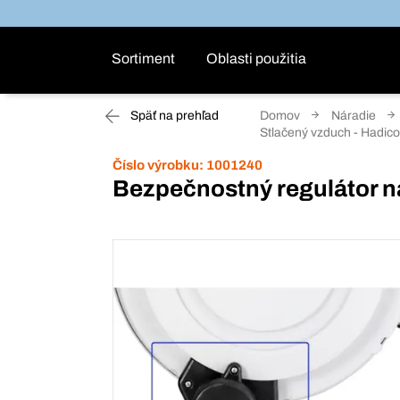
Sortiment
Oblasti použitia
Späť na prehľad
Domov
Náradie
Stlačený vzduch - Hadico
Číslo výrobku:
1001240
Bezpečnostný regulátor n