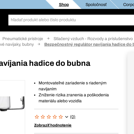
Shop
Spoločnosť
Corpo
Pneumatické prístroje
Stlačený vzduch - Rozvody a príslušenstvo
vé navijaky, bubny
Bezpečnostný regulátor navíjania hadice do
avíjania hadice do bubna
Montovateľné zariadenie s riadeným
navíjaním
Zníženie rizika zranenia a poškodenia
materiálu alebo vozidla
(0)
Zobraziť hodnotenie