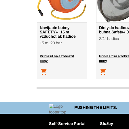
Navíjacie bubny
Diely do hadico
SAFETY+, 15 m
bubna Safety+ 
vzduchotlak hadice
3/4" hadica
15 m, 20 bar
Prihlásiť sa a zobraziť
Prihlásiť sa a zobra
ceny
ceny
PUSHING THE LIMITS.
Self-Service Portal
Služby