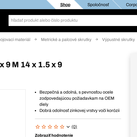
Shop
Spoločnosť
Corpo
pojovací materiál
Metrické a palcové skrutky
Výpustné skrutky
x 9 M 14 x 1.5 x 9
Bezpečná a odolná, s pevnosťou ocele
zodpovedajúcou požiadavkam na OEM
diely
Dobrá odolnosť zinkovej vrstvy voči korózii
(0)
Zobraziť hodnotenie