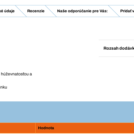
ké údaje
Recenzie
Naše odporúčanie pre Vás:
Pridať 
Rozsah dodáv
u, húževnatosťou a
inku
Hodnota