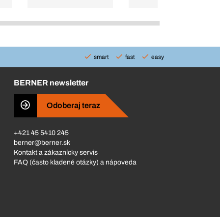
smart
fast
easy
BERNER newsletter
Odoberaj teraz
+421 45 5410 245
berner@berner.sk
Kontakt a zákaznícky servis
FAQ (často kladené otázky) a nápoveda