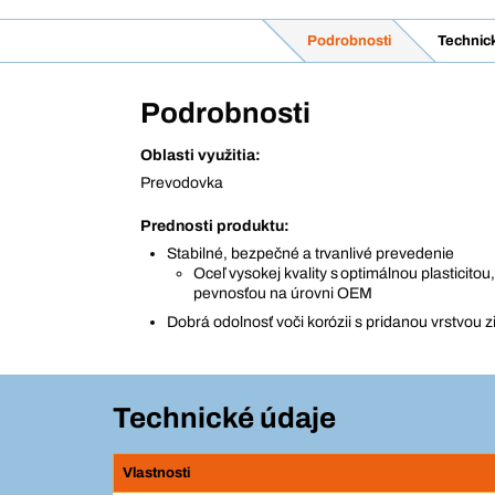
Podrobnosti
Technic
Podrobnosti
Oblasti využitia:
Prevodovka
Prednosti produktu:
Stabilné, bezpečné a trvanlivé prevedenie
Oceľ vysokej kvality s optimálnou plasticito
pevnosťou na úrovni OEM
Dobrá odolnosť voči korózii s pridanou vrstvou z
Technické údaje
Vlastnosti