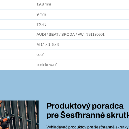
19,8 mm
9 mm
TX 45
AUDI / SEAT / SKODA / VW: N91180601
M 14 x 1.5 x 9
oceľ
pozinkované
Produktový poradca
pre
Šesťhranné skrut
Vyhľadávač produktov pre šesťhranné skrutky