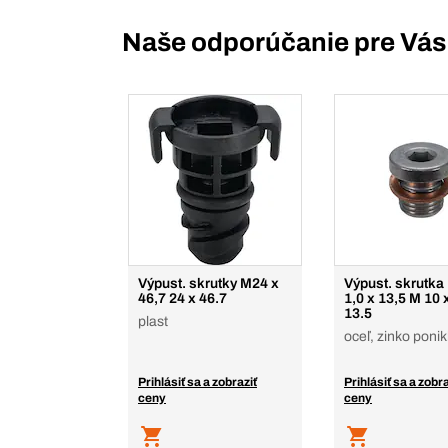
Naše odporúčanie pre Vás
Výpust. skrutky M24 x
Výpust. skrutka
46,7 24 x 46.7
1,0 x 13,5 M 10 
13.5
plast
oceľ, zinko poni
Prihlásiť sa a zobraziť
Prihlásiť sa a zobra
ceny
ceny