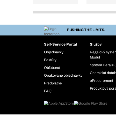
PUSHING THE LIMITS.
Self-Service Portal
Služby
Objednávky
Regálový syst
Modul
Faktúry
Systém Bera® 
Obľúbené
Chemická data
Opakované objednávky
eProcurement
Predplatné
Produktový por
FAQ