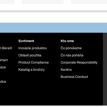
Sortiment
Kto sme
ém Bera®
Inovácie produktov
Čo ponúkame
Oblasti použitia
Čo nás poháňa
Smart
Product Compliance
Corporate Responsibility
báza
Katalóg a brožúry
Kariéra
Business Conduct
adca