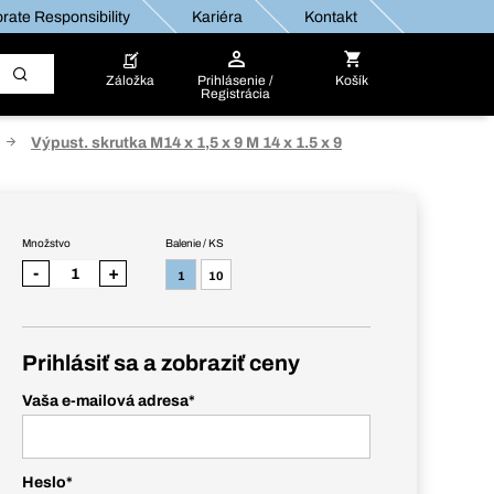
rate Responsibility
Kariéra
Kontakt
Záložka
Prihlásenie /
Košík
Registrácia
Výpust. skrutka M14 x 1,5 x 9 M 14 x 1.5 x 9
Množstvo
Balenie / KS
-
+
1
10
Prihlásiť sa a zobraziť ceny
Vaša e-mailová adresa
*
Heslo
*