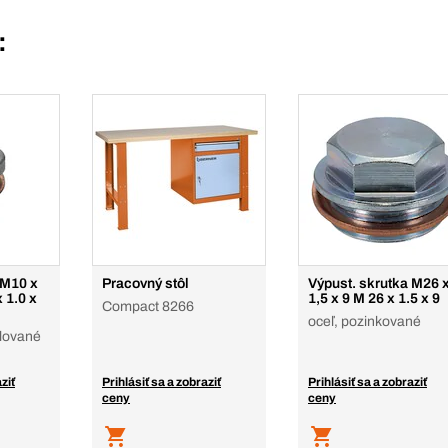
:
 M10 x
Pracovný stôl
Výpust. skrutka M26 
x 1.0 x
1,5 x 9 M 26 x 1.5 x 9
Compact 8266
oceľ, pozinkované
klované
ziť
Prihlásiť sa a zobraziť
Prihlásiť sa a zobraziť
ceny
ceny