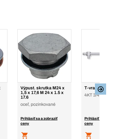
x
Výpust. skrutka M24 x
T-vratidlo 3/4", posuvné
1,5 x 17,6 M 24 x 1.5 x
4KT 3/4", 425 mm
17.6
oceľ, pozinkované
Prihlásiť sa a zobraziť
Prihlásiť sa a zobraziť
ceny
ceny