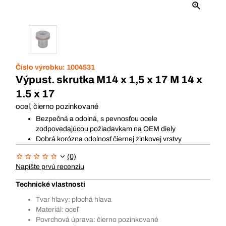
Číslo výrobku:
1004531
Výpust. skrutka M14 x 1,5 x 17 M 14 x
1.5 x 17
oceľ, čierno pozinkované
Bezpečná a odolná, s pevnosťou ocele
zodpovedajúcou požiadavkam na OEM diely
Dobrá korózna odolnosť čiernej zinkovej vrstvy
(0)
Napíšte prvú recenziu
Technické vlastnosti
Tvar hlavy: plochá hlava
Materiál: oceľ
Povrchová úprava: čierno pozinkované