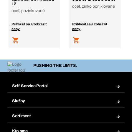
12
oceľ, zinko poniklované
oceľ, pozinkované
Prihlásiť sa a zobraziť
Prihlásiť sa a zobraziť
ceny
ceny
PUSHING THE LIMITS.
Self-Service Portal
Objednávky
Služby
Faktúry
Regálový systém Bera® Modul
Obľúbené
Sortiment
Systém Bera® Smart
Opakované objednávky
Inovácie produktov
Chemická databáza
Kto sme