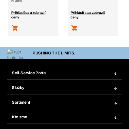
krátke
Prihlásiť sa a zobraziť
Prihlásiť sa a zobraziť
ceny
ceny
PUSHING THE LIMITS.
Self-Service Portal
Objednávky
Služby
Faktúry
Regálový systém Bera® Modul
Obľúbené
Sortiment
Systém Bera® Smart
Opakované objednávky
Inovácie produktov
Chemická databáza
Kto sme
Predplatné
Oblasti použitia
eProcurement
Čo ponúkame