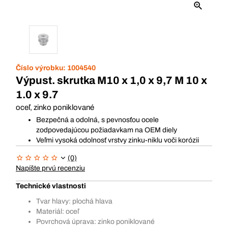
Číslo výrobku:
1004540
Výpust. skrutka M10 x 1,0 x 9,7 M 10 x
1.0 x 9.7
oceľ, zinko poniklované
Bezpečná a odolná, s pevnosťou ocele
zodpovedajúcou požiadavkam na OEM diely
Veľmi vysoká odolnosť vrstvy zinku-niklu voči korózii
(0)
Napíšte prvú recenziu
Technické vlastnosti
Tvar hlavy: plochá hlava
Materiál: oceľ
Povrchová úprava: zinko poniklované