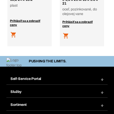
21
plast
oceľ, pozinkované, do
olejovej vane
Prihlásiť sa a zobraziť
Prihlásiť sa a zobraziť
ceny
ceny
PUSHING THE LIMITS.
Self-Service Portal
Objednávky
Služby
Faktúry
Regálový systém Bera® Modul
Obľúbené
Sortiment
Systém Bera® Smart
Opakované objednávky
Inovácie produktov