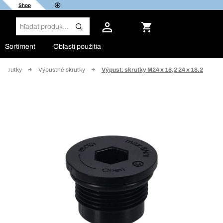
Shop
Sortiment
Oblasti použitia
 skrutky
Výpustné skrutky
Výpust. skrutky M24 x 18,2 24 x 18.2