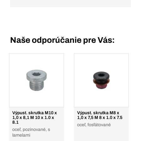
Naše odporúčanie pre Vás:
Výpust. skrutka M10 x
Výpust. skrutka M8 x
1,0 x 8,1 M 10 x 1.0 x
1,0 x 7,5 M 8 x 1.0 x 7.5
8.1
oceľ, fosfátované
oceľ, pozinované, s
lamelami