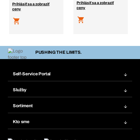
Prihlásiť sa a zobraziť
Prihlásiť sa a zobraziť
ceny
ceny
PUSHING THE LIMITS.
Self-Service Portal
Objednávky
Služby
Faktúry
Regálový systém Bera® Modul
Obľúbené
Sortiment
Systém Bera® Smart
Opakované objednávky
Inovácie produktov
Chemická databáza
Kto sme
Predplatné
Oblasti použitia
eProcurement
Čo ponúkame
FAQ
Product Compliance