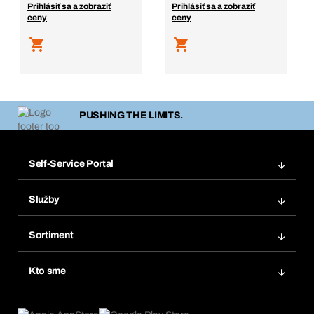
Prihlásiť sa a zobraziť
Prihlásiť sa a zobraziť
ceny
ceny
PUSHING THE LIMITS.
Self-Service Portal
Objednávky
Služby
Faktúry
Regálový systém Bera® Modul
Obľúbené
Sortiment
Systém Bera® Smart
Opakované objednávky
Inovácie produktov
Chemická databáza
Kto sme
Predplatné
Oblasti použitia
eProcurement
Čo ponúkame
FAQ
Product Compliance
Produktový poradca