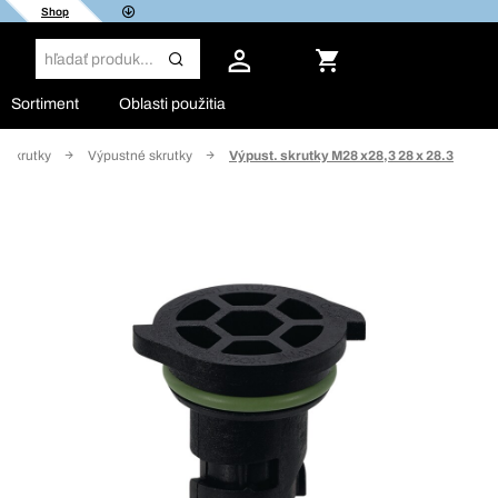
Shop
Sortiment
Oblasti použitia
é skrutky
Výpustné skrutky
Výpust. skrutky M28 x28,3 28 x 28.3