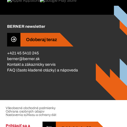
Čo nás poháňa
Katalóg a brožúry
Corporate Responsibility
Kariéra
BERNER newsletter
Business Conduct
Odoberaj teraz
+421 45 5410 245
berner@berner.sk
Kontakt a zákaznícky servis
FAQ (často kladené otázky) a nápoveda
Všeobecné obchodné podmienky
Ochrana osobných údajov
Nastavenia súhlasu a ochrany dát
Riadenie sťažností
Impressum
Prihlásiť sa a