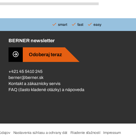
smart
fast
easy
BERNER newsletter
Odoberaj teraz
+421 45 5410 245
berner@berner.sk
Kontakt a zákaznícky servis
FAQ (často kladené otázky) a nápoveda
údajov
Nastavenia súhlasu a ochrany dát
Riadenie sťažností
Impressum