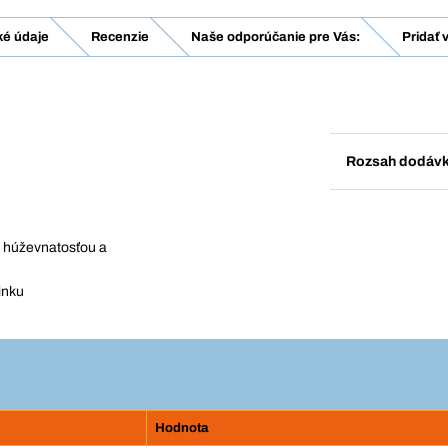
ké údaje
Recenzie
Naše odporúčanie pre Vás:
Pridať 
Rozsah dodáv
u, húževnatosťou a
inku
Hodnota