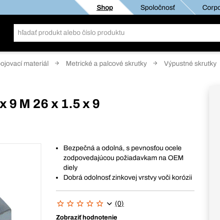
Shop
Spoločnosť
Corpo
pojovací materiál
Metrické a palcové skrutky
Výpustné skrutky
x 9 M 26 x 1.5 x 9
Bezpečná a odolná, s pevnosťou ocele
zodpovedajúcou požiadavkam na OEM
diely
Dobrá odolnosť zinkovej vrstvy voči korózii
(0)
Zobraziť hodnotenie