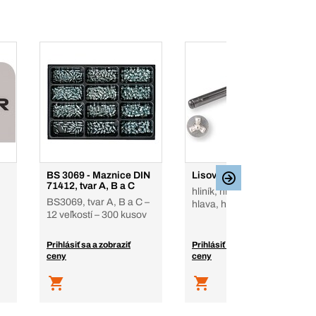
BS 3069 - Maznice DIN
Lisovacie slepé nity
71412, tvar A, B a C
hliník, hliník, plochá
BS3069, tvar A, B a C –
hlava, hliník / hliník
12 veľkostí – 300 kusov
Prihlásiť sa a zobraziť
Prihlásiť sa a zobraziť
ceny
ceny