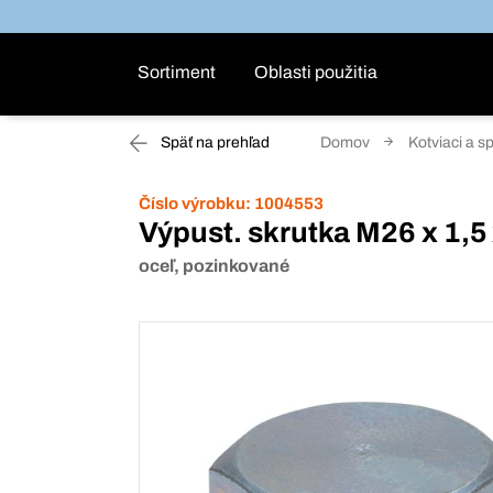
Sortiment
Oblasti použitia
Späť na prehľad
Domov
Kotviaci a s
Číslo výrobku:
1004553
Výpust. skrutka M26 x 1,5 
oceľ, pozinkované