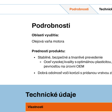
Podrobnosti
Technic
Podrobnosti
Oblasti využitia:
Olejová vaňa motora
Prednosti produktu:
Stabilné, bezpečné a trvanlivé prevedenie
Oceľ vysokej kvality s optimálnou plasticito
pevnosťou na úrovni OEM
Dobrá odolnosť voči korózii s pridanou vrstvou z
Technické údaje
Vlastnosti