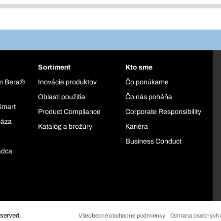
Sortiment
Kto sme
ém Bera®
Inovácie produktov
Čo ponúkame
Oblasti použitia
Čo nás poháňa
Smart
Product Compliance
Corporate Responsibility
báza
Katalóg a brožúry
Kariéra
Business Conduct
adca
eserved.
Všeobecné obchodné podmienky
Ochrana osobných 