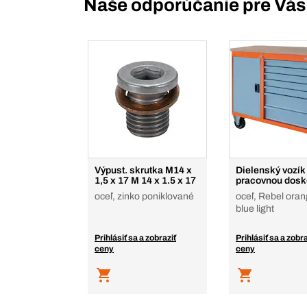
Naše odporúčanie pre Vás
Výpust. skrutka M14 x
Dielenský vozík
1,5 x 17 M 14 x 1.5 x 17
pracovnou dos
oceľ, zinko poniklované
oceľ, Rebel oran
blue light
Prihlásiť sa a zobraziť
Prihlásiť sa a zobra
ceny
ceny