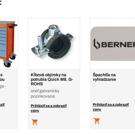
:
 s
Kĺbové objímky na
Špachtľa na
kou
potrubia Quick M8, G-
vyhládzanie
ROHS
ge -
oceľ galvanicky
pozinkovaná
ziť
Prihlásiť sa a zobraziť
Prihlásiť sa a zobraziť
ceny
ceny