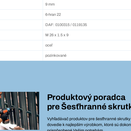
9 mm
6-hran 22
DAF: 0100315 / 0119135
M 26 x 1.5 x 9
oceľ
pozinkované
Produktový poradca
pre
Šesťhranné skrut
Vyhľadávač produktov pre šesťhranné skrutky
dovedie k najlepším výrobkom, ktoré sú dokon
prispôsobené Vašim potrebám.