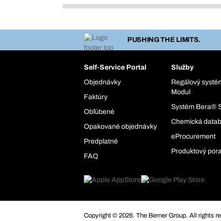
PUSHING THE LIMITS.
Self-Service Portal
Služby
Objednávky
Regálový syst
Modul
Faktúry
Systém Bera® 
Obľúbené
Chemická data
Opakované objednávky
eProcurement
Predplatné
Produktový por
FAQ
Copyright © 2026. The Berner Group. All rights r