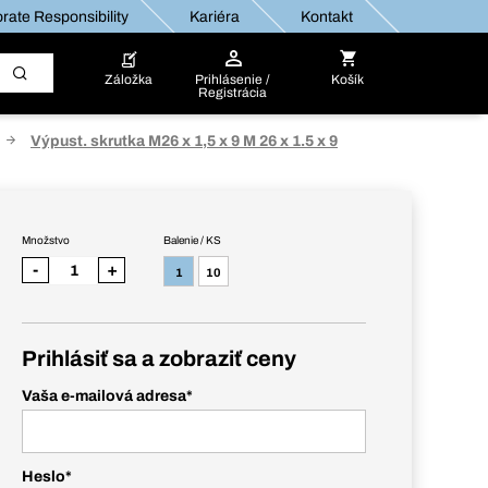
rate Responsibility
Kariéra
Kontakt
Záložka
Prihlásenie /
Košík
Registrácia
Výpust. skrutka M26 x 1,5 x 9 M 26 x 1.5 x 9
Množstvo
Balenie / KS
-
+
1
10
Prihlásiť sa a zobraziť ceny
Vaša e-mailová adresa
*
Heslo
*