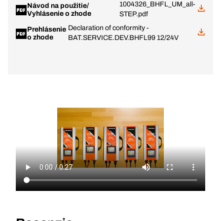
1004326_BHFL_UM_all-
Návod na použitie/
Vyhlásenie o zhode
STEP.pdf
Declaration of conformity -
Prehlásenie
o zhode
BAT.SERVICE.DEV.BHFL99 12/24V