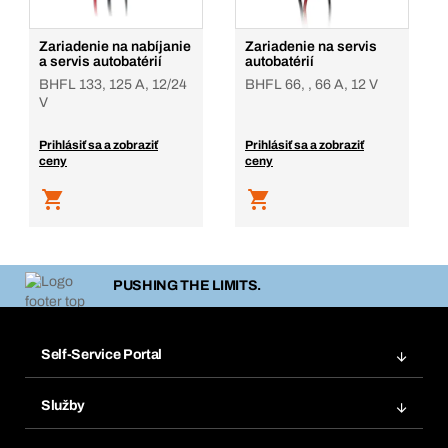
Zariadenie na nabíjanie
Zariadenie na servis
a servis autobatérií
autobatérií
BHFL 133, 125 A, 12/24
BHFL 66, , 66 A, 12 V
V
Prihlásiť sa a zobraziť
Prihlásiť sa a zobraziť
ceny
ceny
PUSHING THE LIMITS.
Self-Service Portal
Objednávky
Služby
Faktúry
Regálový systém Bera® Modul