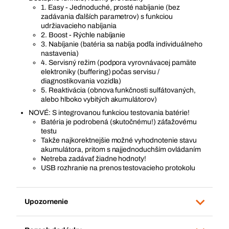
1. Easy - Jednoduché, prosté nabíjanie (bez
zadávania ďalších parametrov) s funkciou
udržiavacieho nabíjania
2. Boost - Rýchle nabíjanie
3. Nabíjanie (batéria sa nabíja podľa individuálneho
nastavenia)
4. Servisný režim (podpora vyrovnávacej pamäte
elektroniky (buffering) počas servisu /
diagnostikovania vozidla)
5. Reaktivácia (obnova funkčnosti sulfátovaných,
alebo hlboko vybitých akumulátorov)
NOVÉ: S integrovanou funkciou testovania batérie!
Batéria je podrobená (skutočnému!) záťažovému
testu
Takže najkorektnejšie možné vyhodnotenie stavu
akumulátora, pritom s najjednoduchším ovládaním
Netreba zadávať žiadne hodnoty!
USB rozhranie na prenos testovacieho protokolu
Upozornenie