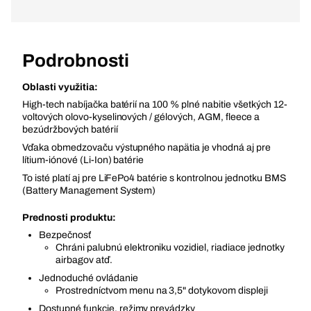
Podrobnosti
Oblasti využitia:
High-tech nabíjačka batérií na 100 % plné nabitie všetkých 12-
voltových olovo-kyselinových / gélových, AGM, fleece a
bezúdržbových batérií
Vďaka obmedzovaču výstupného napätia je vhodná aj pre
lítium-iónové (Li-Ion) batérie
To isté platí aj pre LiFePo4 batérie s kontrolnou jednotku BMS
(Battery Management System)
Prednosti produktu:
Bezpečnosť
Chráni palubnú elektroniku vozidiel, riadiace jednotky
airbagov atď.
Jednoduché ovládanie
Prostredníctvom menu na 3,5" dotykovom displeji
Dostupné funkcie, režimy prevádzky