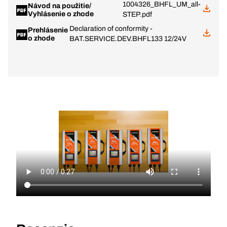
1004326_BHFL_UM_all-
Návod na použitie/
Vyhlásenie o zhode
STEP.pdf
Declaration of conformity -
Prehlásenie
o zhode
BAT.SERVICE.DEV.BHFL133 12/24V