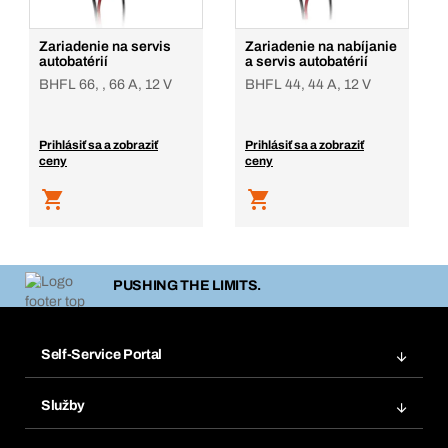
Zariadenie na servis
Zariadenie na nabíjanie
autobatérií
a servis autobatérií
BHFL 66, , 66 A, 12 V
BHFL 44, 44 A, 12 V
Prihlásiť sa a zobraziť
Prihlásiť sa a zobraziť
ceny
ceny
PUSHING THE LIMITS.
Self-Service Portal
Objednávky
Služby
Faktúry
Regálový systém Bera® Modul