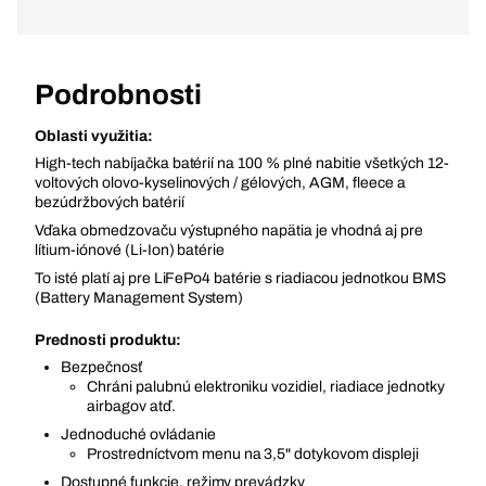
Podrobnosti
Oblasti využitia:
High-tech nabíjačka batérií na 100 % plné nabitie všetkých 12-
voltových olovo-kyselinových / gélových, AGM, fleece a
bezúdržbových batérií
Vďaka obmedzovaču výstupného napätia je vhodná aj pre
lítium-iónové (Li-Ion) batérie
To isté platí aj pre LiFePo4 batérie s riadiacou jednotkou BMS
(Battery Management System)
Prednosti produktu:
Bezpečnosť
Chráni palubnú elektroniku vozidiel, riadiace jednotky
airbagov atď.
Jednoduché ovládanie
Prostredníctvom menu na 3,5" dotykovom displeji
Dostupné funkcie, režimy prevádzky