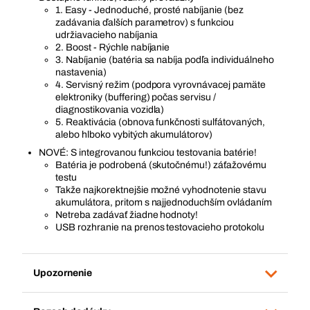
1. Easy - Jednoduché, prosté nabíjanie (bez
zadávania ďalších parametrov) s funkciou
udržiavacieho nabíjania
2. Boost - Rýchle nabíjanie
3. Nabíjanie (batéria sa nabíja podľa individuálneho
nastavenia)
4. Servisný režim (podpora vyrovnávacej pamäte
elektroniky (buffering) počas servisu /
diagnostikovania vozidla)
5. Reaktivácia (obnova funkčnosti sulfátovaných,
alebo hlboko vybitých akumulátorov)
NOVÉ: S integrovanou funkciou testovania batérie!
Batéria je podrobená (skutočnému!) záťažovému
testu
Takže najkorektnejšie možné vyhodnotenie stavu
akumulátora, pritom s najjednoduchším ovládaním
Netreba zadávať žiadne hodnoty!
USB rozhranie na prenos testovacieho protokolu
Upozornenie