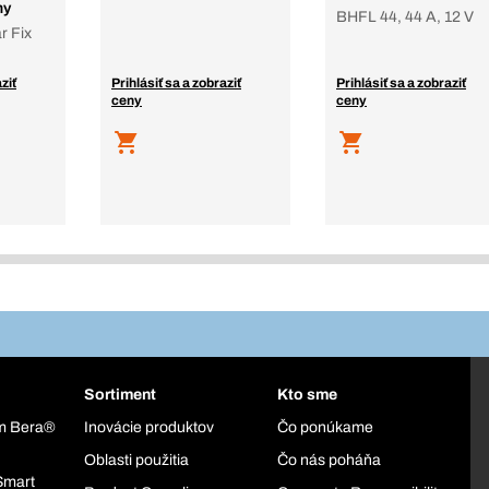
hy
BHFL 44, 44 A, 12 V
r Fix
ziť
Prihlásiť sa a zobraziť
Prihlásiť sa a zobraziť
ceny
ceny
Sortiment
Kto sme
ém Bera®
Inovácie produktov
Čo ponúkame
Oblasti použitia
Čo nás poháňa
Smart