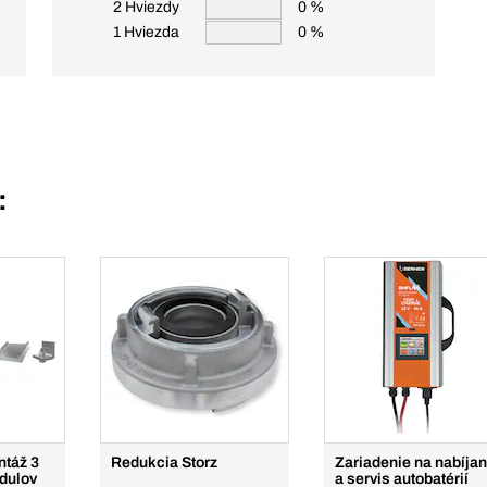
2 Hviezdy
0 %
1 Hviezda
0 %
:
ntáž 3
Redukcia Storz
Zariadenie na nabíjan
odulov
a servis autobatérií