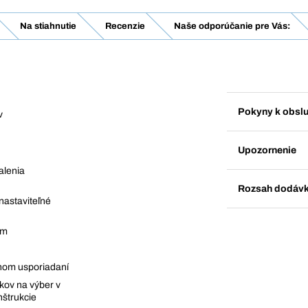
Na stiahnutie
Recenzie
Naše odporúčanie pre Vás:
Pokyny k obsl
v
Upozornenie
alenia
Rozsah dodáv
 nastaviteľné
mm
lnom usporiadaní
kov na výber v
nštrukcie