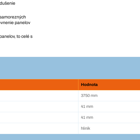
odušenie
a samorezných
evnenie panelov
panelov, to celé s
Hodnota
3750 mm
41 mm
41 mm
hliník