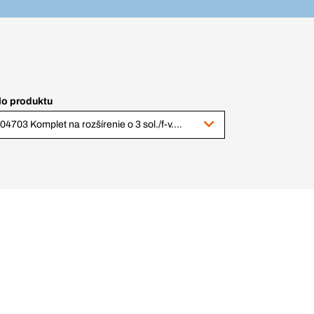
lo produktu
1004703 Komplet na rozšírenie o 3 sol./f-v. moduly na šikmé strechy