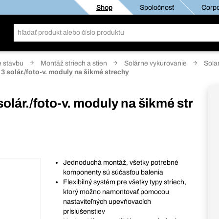
Shop
Spoločnosť
Corpo
e stavbu
Montáž striech a stien
Solárne vykurovanie
Solar
 3 solár./foto-v. moduly na šikmé strechy
solár./foto-v. moduly na šikmé str
Jednoduchá montáž, všetky potrebné
komponenty sú súčasťou balenia
Flexibilný systém pre všetky typy striech,
ktorý možno namontovať pomocou
nastaviteľných upevňovacích
príslušenstiev