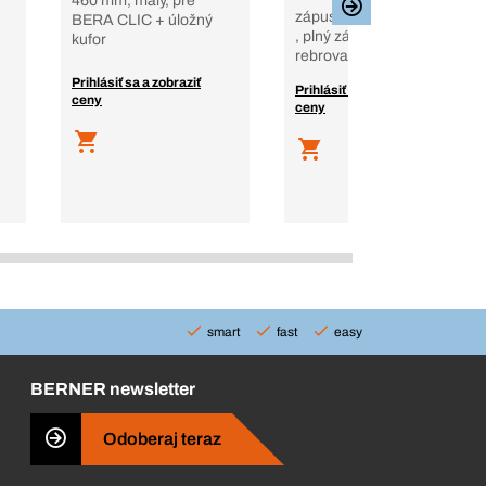
460 mm, malý, pre
zápustná fréz. hlava, TX
BERA CLIC + úložný
, plný závit, oceľ,
kufor
rebrovanie
Prihlásiť sa a zobraziť
Prihlásiť sa a zobraziť
ceny
ceny
smart
fast
easy
BERNER newsletter
Odoberaj teraz