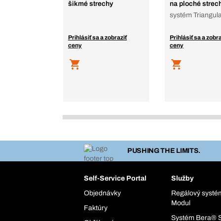
šikmé strechy
na ploché strec
systém Triangula
Prihlásiť sa a zobraziť
Prihlásiť sa a zobra
ceny
ceny
PUSHING THE LIMITS.
Self-Service Portal
Služby
Objednávky
Regálový syst
Modul
Faktúry
Systém Bera® 