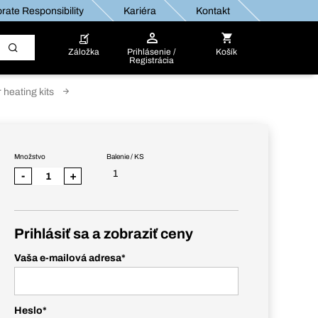
rate Responsibility
Kariéra
Kontakt
Záložka
Prihlásenie /
Košík
Registrácia
 heating kits
Množstvo
Balenie / KS
1
-
+
Prihlásiť sa a zobraziť ceny
Vaša e-mailová adresa
*
Heslo
*