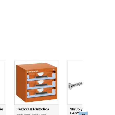
ie
Trezor BERA®clic+
Skrutky do drevotriesky
EASYfast WAVE plus