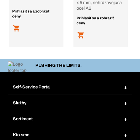
x 5 mm, nehrdzavejúca
oceľ A2
Prihlásiť sa a zobraziť
ceny
Prihlásiť sa a zobraziť
ceny
PUSHING THE LIMITS.
Self-Service Portal
Objednávky
Služby
Faktúry
Regálový systém Bera® Modul
Obľúbené
Sortiment
Systém Bera® Smart
Opakované objednávky
Inovácie produktov
Chemická databáza
Kto sme
Predplatné
Oblasti použitia