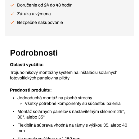
Doručenie od 24 do 48 hodín
Záruka a výmena
Bezpečné nakupovanie
Podrobnosti
Oblasti využitia:
Trojuholníkový montážny systém na inštaláciu solárnych
fotovoltických panelov na pilóty
Prednosti produktu:
Jednoduchá montáž na ploché strechy
Všetky potrebné komponenty sú súčasťou balenia
Montáž solárnych panelov s nastaviteľným sklonom 25°,
30°, alebo 35°
Flexibilná súprava vhodná na rámy s výškou 35, alebo 40
mm
Na panely so šírkou do 1 150 mm