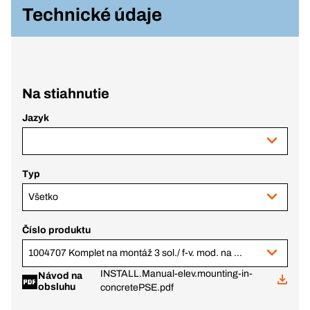
Technické údaje
Na stiahnutie
Jazyk
Typ
Všetko
Číslo produktu
1004707 Komplet na montáž 3 sol./ f-v. mod. na ploché str., 30 mm rám, v. 30 mm
INSTALL.Manual-elev.mounting-in-
Návod na
obsluhu
concretePSE.pdf