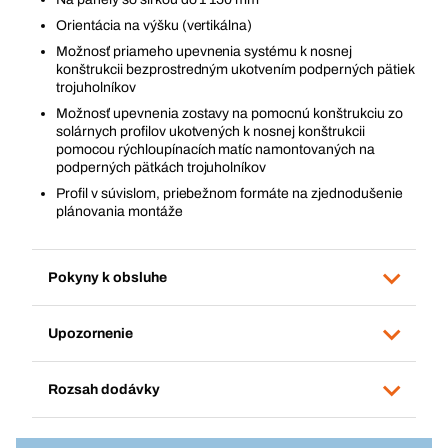
Orientácia na výšku (vertikálna)
Možnosť priameho upevnenia systému k nosnej
konštrukcii bezprostredným ukotvením podperných pätiek
trojuholníkov
Možnosť upevnenia zostavy na pomocnú konštrukciu zo
solárnych profilov ukotvených k nosnej konštrukcii
pomocou rýchloupínacích matíc namontovaných na
podperných pätkách trojuholníkov
Profil v súvislom, priebežnom formáte na zjednodušenie
plánovania montáže
Pokyny k obsluhe
Upozornenie
Rozsah dodávky