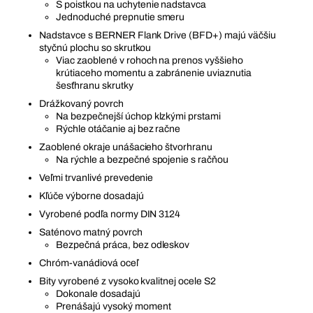
S poistkou na uchytenie nadstavca
Jednoduché prepnutie smeru
Nadstavce s BERNER Flank Drive (BFD+) majú väčšiu
styčnú plochu so skrutkou
Viac zaoblené v rohoch na prenos vyššieho
krútiaceho momentu a zabránenie uviaznutia
šesťhranu skrutky
Drážkovaný povrch
Na bezpečnejší úchop klzkými prstami
Rýchle otáčanie aj bez račne
Zaoblené okraje unášacieho štvorhranu
Na rýchle a bezpečné spojenie s račňou
Veľmi trvanlivé prevedenie
Kľúče výborne dosadajú
Vyrobené podľa normy DIN 3124
Saténovo matný povrch
Bezpečná práca, bez odleskov
Chróm-vanádiová oceľ
Bity vyrobené z vysoko kvalitnej ocele S2
Dokonale dosadajú
Prenášajú vysoký moment