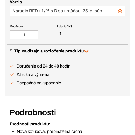
Verzia
Náradie BFD+ 1/2" s Disc+ račňou, 25-d. súprava v S-box
Množstvo
Balenie / KS
1
Tip na dizajn a rozloženie produktu
Doručenie od 24 do 48 hodín
Záruka a výmena
Bezpečné nakupovanie
Podrobnosti
Prednosti produktu:
Nová kotúčová, prepínateľná račňa