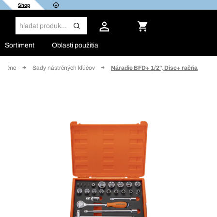
Shop
Sortiment
Oblasti použitia
 račne
Sady nástrčných kľúčov
Náradie BFD+ 1/2", Disc+ račňa