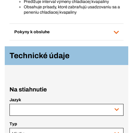
Predlžuje interval výmeny chladiacej kvapaliny
Obsahuje prísady, ktoré zabraňujú usadzovaniu sa a
peneniu chladiacej kvapaliny
Pokyny k obsluhe
Technické údaje
Na stiahnutie
Jazyk
Typ