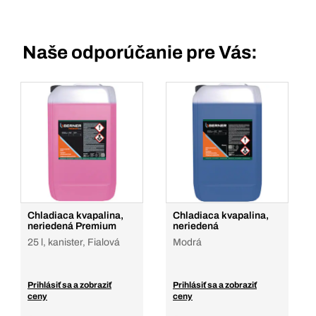
Naše odporúčanie pre Vás:
Chladiaca kvapalina,
Chladiaca kvapalina,
neriedená Premium
neriedená
25 l, kanister, Fialová
Modrá
Prihlásiť sa a zobraziť
Prihlásiť sa a zobraziť
ceny
ceny