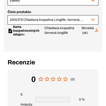
Všetko
Číslo produktu
1004379 Chladiaca kvapalina Longlife, červená, neriedená, 25 l
Karta
Chladiaca kvapalina
Slovakia
bezpečnostných
červená longlife
(sk)
údajov:
Recenzie
0
(0)
5
0 %
Hviezdy