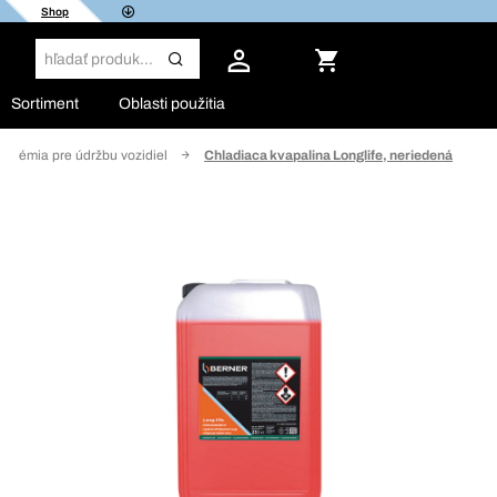
Shop
Sortiment
Oblasti použitia
 chémia pre údržbu vozidiel
Chladiaca kvapalina Longlife, neriedená