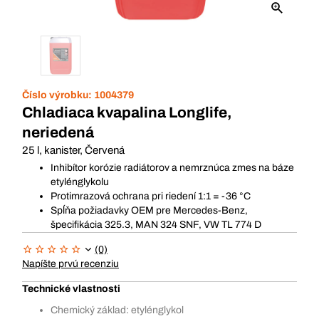
Číslo výrobku:
1004379
Chladiaca kvapalina Longlife,
neriedená
25 l, kanister, Červená
Inhibítor korózie radiátorov a nemrznúca zmes na báze
etylénglykolu
Protimrazová ochrana pri riedení 1:1 = -36 °C
Spĺňa požiadavky OEM pre Mercedes-Benz,
špecifikácia 325.3, MAN 324 SNF, VW TL 774 D
(0)
Napíšte prvú recenziu
Technické vlastnosti
Chemický základ: etylénglykol