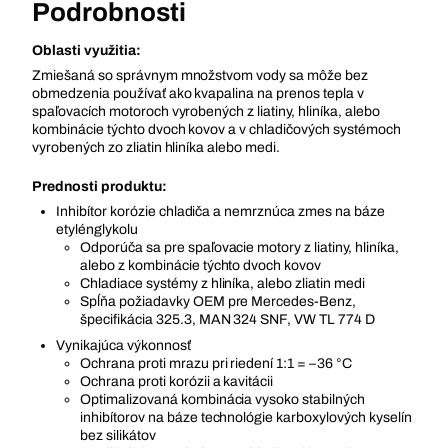
Podrobnosti
Oblasti využitia:
Zmiešaná so správnym množstvom vody sa môže bez
obmedzenia používať ako kvapalina na prenos tepla v
spaľovacích motoroch vyrobených z liatiny, hliníka, alebo
kombinácie týchto dvoch kovov a v chladičových systémoch
vyrobených zo zliatin hliníka alebo medi.
Prednosti produktu:
Inhibítor korózie chladiča a nemrznúca zmes na báze
etylénglykolu
Odporúča sa pre spaľovacie motory z liatiny, hliníka,
alebo z kombinácie týchto dvoch kovov
Chladiace systémy z hliníka, alebo zliatin medi
Spĺňa požiadavky OEM pre Mercedes-Benz,
špecifikácia 325.3, MAN 324 SNF, VW TL 774 D
Vynikajúca výkonnosť
Ochrana proti mrazu pri riedení 1:1 = –36 °C
Ochrana proti korózii a kavitácii
Optimalizovaná kombinácia vysoko stabilných
inhibítorov na báze technológie karboxylových kyselín
bez silikátov