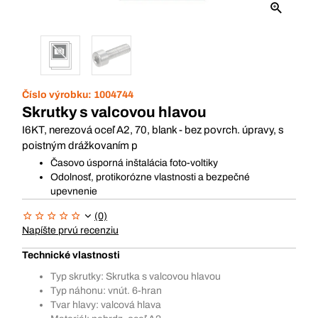
Číslo výrobku:
1004744
Skrutky s valcovou hlavou
I6KT, nerezová oceľ A2, 70, blank - bez povrch. úpravy, s
poistným drážkovaním p
Časovo úsporná inštalácia foto-voltiky
Odolnosť, protikorózne vlastnosti a bezpečné
upevnenie
(0)
Napíšte prvú recenziu
Technické vlastnosti
Typ skrutky: Skrutka s valcovou hlavou
Typ náhonu: vnút. 6-hran
Tvar hlavy: valcová hlava