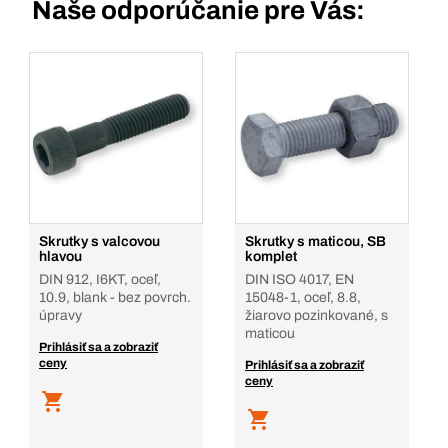
Naše odporúčanie pre Vás:
Skrutky s valcovou
Skrutky s maticou, SB
hlavou
komplet
DIN 912, I6KT, oceľ,
DIN ISO 4017, EN
10.9, blank - bez povrch.
15048-1, oceľ, 8.8,
úpravy
žiarovo pozinkované, s
maticou
Prihlásiť sa a zobraziť
ceny
Prihlásiť sa a zobraziť
ceny