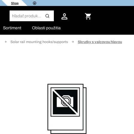
Shop
Sortiment
Oblasti použitia
e
Solar rail mounting hooks/supports
Skrutky s valcovou hlavou