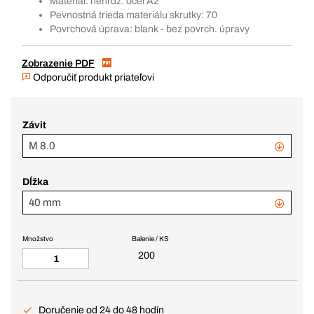
Materiál: nehrdz. oceľ A2
Pevnostná trieda materiálu skrutky: 70
Povrchová úprava: blank - bez povrch. úpravy
Zobrazenie PDF
Odporučiť produkt priateľovi
Závit
M 8.0
Dĺžka
40 mm
Množstvo
Balenie / KS
200
Doručenie od 24 do 48 hodín