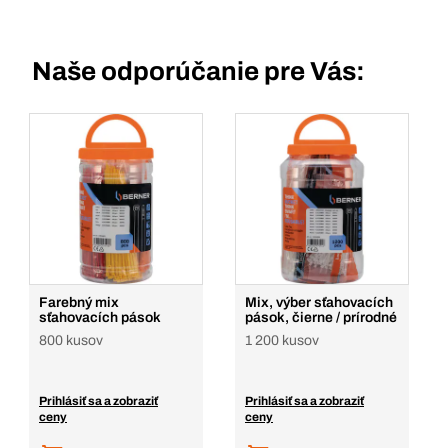
Naše odporúčanie pre Vás:
Farebný mix
Mix, výber sťahovacích
sťahovacích pások
pások, čierne / prírodné
800 kusov
1 200 kusov
Prihlásiť sa a zobraziť
Prihlásiť sa a zobraziť
ceny
ceny