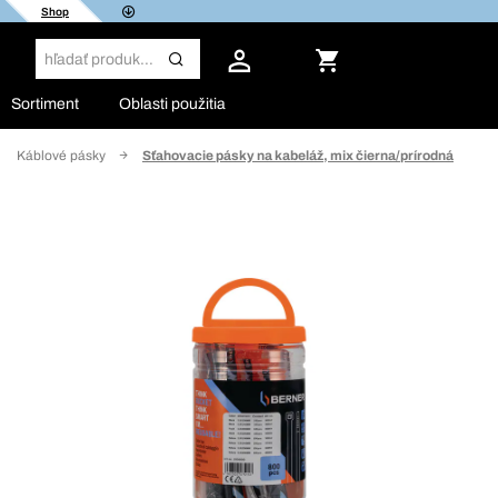
Shop
Sortiment
Oblasti použitia
Káblové pásky
Sťahovacie pásky na kabeláž, mix čierna/prírodná