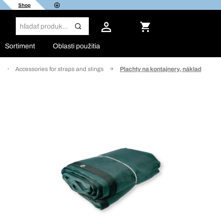
Shop
Sortiment
Oblasti použitia
Accessories for straps and slings
Plachty na kontajnery, náklad