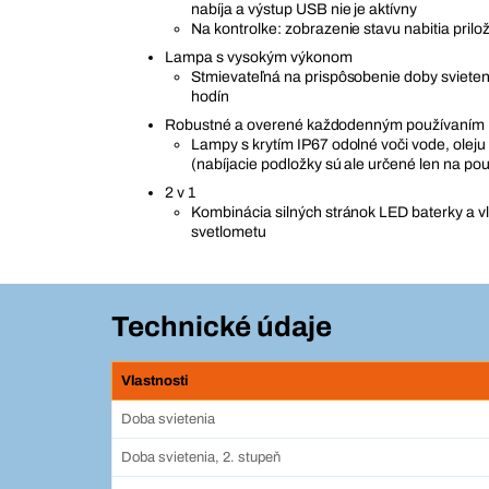
nabíja a výstup USB nie je aktívny
Na kontrolke: zobrazenie stavu nabitia prilo
Lampa s vysokým výkonom
Stmievateľná na prispôsobenie doby svieten
hodín
Robustné a overené každodenným používaním
Lampy s krytím IP67 odolné voči vode, oleju
(nabíjacie podložky sú ale určené len na pou
2 v 1
Kombinácia silných stránok LED baterky a v
svetlometu
Technické údaje
Vlastnosti
Doba svietenia
Doba svietenia, 2. stupeň