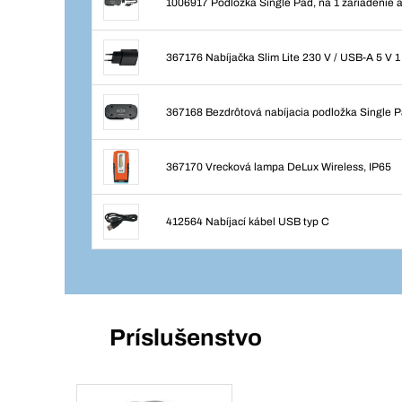
1006917 Podložka Single Pad, na 1 zariadenie 
367176 Nabíjačka Slim Lite 230 V / USB-A 5 V 1
367168 Bezdrôtová nabíjacia podložka Single 
367170 Vrecková lampa DeLux Wireless, IP65
412564 Nabíjací kábel USB typ C
Príslušenstvo