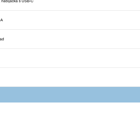
a nabíjačka s USB-C
 A
Pad