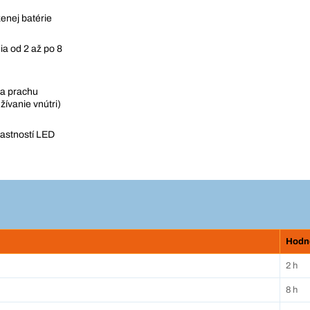
ženej batérie
ia od 2 až po 8
 a prachu
žívanie vnútri)
lastností LED
Hodn
2 h
8 h