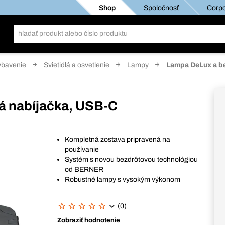
Shop
Spoločnosť
Corpo
ybavenie
Svietidlá a osvetlenie
Lampy
Lampa DeLux a b
á nabíjačka, USB-C
Kompletná zostava pripravená na
používanie
Systém s novou bezdrôtovou technológiou
od BERNER
Robustné lampy s vysokým výkonom
(0)
Zobraziť hodnotenie