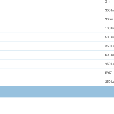
2 h
300 l
30 lm
100 l
50 Lu
350 L
50 Lu
450 L
IP67
350 L