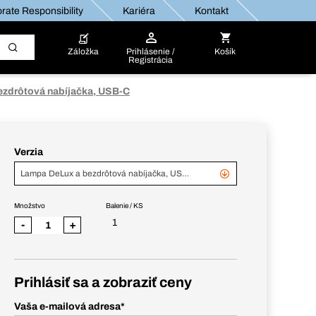
rate Responsibility
Kariéra
Kontakt
Záložka
Prihlásenie /
Košík
Registrácia
ezdrôtová nabíjačka, USB-C
Verzia
Lampa DeLux a bezdrôtová nabíjačka, USB-C
Množstvo
Balenie / KS
1
-
+
Prihlásiť sa a zobraziť ceny
Vaša e-mailová adresa
*