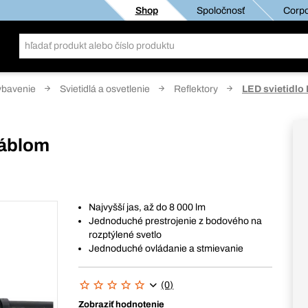
Shop
Spoločnosť
Corpo
ybavenie
Svietidlá a osvetlenie
Reflektory
LED svietidlo
káblom
Najvyšší jas, až do 8 000 lm
Jednoduché prestrojenie z bodového na
rozptýlené svetlo
Jednoduché ovládanie a stmievanie
(0)
Zobraziť hodnotenie