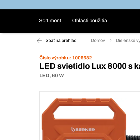
Sortiment
Oblasti použitia
Späť na prehľad
Domov
Dielenské v
Číslo výrobku:
1006682
LED svietidlo Lux 8000 s 
LED, 60 W