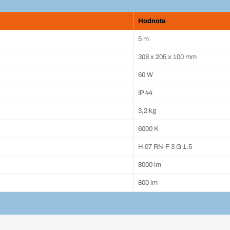
Hodnota
5 m
308 x 205 x 100 mm
60 W
IP 44
3,2 kg
6000 K
H 07 RN-F 3 G 1.5
8000 lm
800 lm