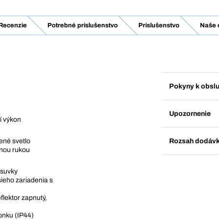
Recenzie
Potrebné príslušenstvo
Príslušenstvo
Naše 
Pokyny k obsl
Upozornenie
í výkon
Rozsah dodáv
ené svetlo
dnou rukou
ásuvky
ieho zariadenia s
flektor zapnutý,
onku (IP44)