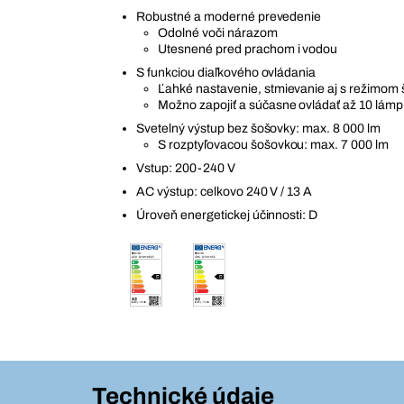
Robustné a moderné prevedenie
Odolné voči nárazom
Utesnené pred prachom i vodou
S funkciou diaľkového ovládania
Ľahké nastavenie, stmievanie aj s režimom 
Možno zapojiť a súčasne ovládať až 10 lámp
Svetelný výstup bez šošovky: max. 8 000 lm
S rozptyľovacou šošovkou: max. 7 000 lm
Vstup: 200-240 V
AC výstup: celkovo 240 V / 13 A
Úroveň energetickej účinnosti: D
Technické údaje