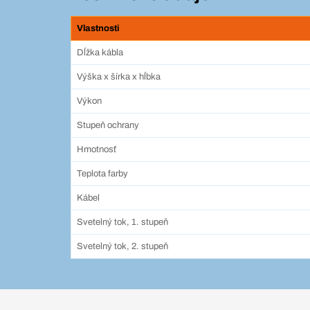
Vlastnosti
Dĺžka kábla
Výška x šírka x hĺbka
Výkon
Stupeň ochrany
Hmotnosť
Teplota farby
Kábel
Svetelný tok, 1. stupeň
Svetelný tok, 2. stupeň