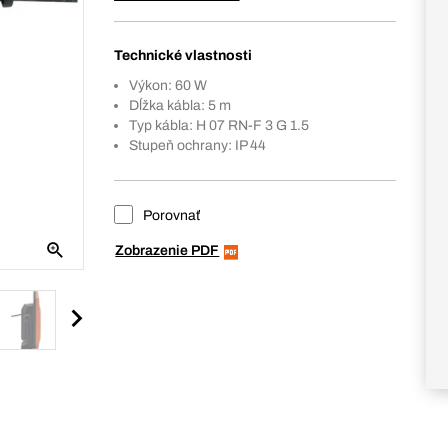
Technické vlastnosti
Výkon: 60 W
Dĺžka kábla: 5 m
Typ kábla: H 07 RN-F 3 G 1.5
Stupeň ochrany: IP 44
Porovnať
Zobrazenie PDF