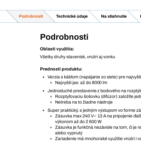
Podrobnosti
Technické údaje
Na stiahnutie
Podrobnosti
Oblasti využitia:
Všetky druhy stavenísk, vnútri aj vonku
Prednosti produktu:
Verzia s káblom (napájanie zo siete) pre najvyšš
Najvyšší jas: až do 8000 lm
Jednoduché prestavenie z bodového na rozptýl
Rozptyľovaciu šošovku (difúzor) založíte je
Netreba na to žiadne nástroje
Super praktický, s jedným výstupom vo forme z
Zásuvka max 240 V~ 13 A na pripojenie ďalš
výkonom až do 2 600 W
Zásuvka je funkčná nezávisle na tom, či je re
alebo vypnutý
Zariadenie má mnohoraké využitie vnútri i v