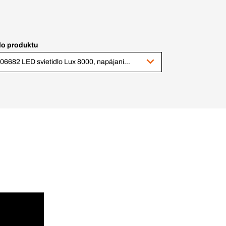
lo produktu
1006682 LED svietidlo Lux 8000, napájanie zo siete