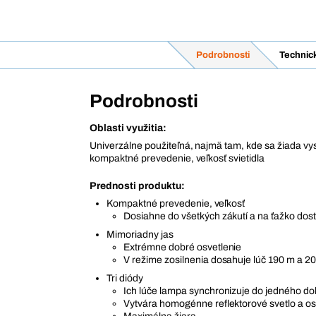
Podrobnosti
Technic
Podrobnosti
Oblasti využitia:
Univerzálne použiteľná, najmä tam, kde sa žiada vys
kompaktné prevedenie, veľkosť svietidla
Prednosti produktu:
Kompaktné prevedenie, veľkosť
Dosiahne do všetkých zákutí a na ťažko dos
Mimoriadny jas
Extrémne dobré osvetlenie
V režime zosilnenia dosahuje lúč 190 m a 
Tri diódy
Ich lúče lampa synchronizuje do jedného d
Vytvára homogénne reflektorové svetlo a ost