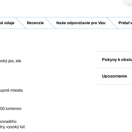
ké údaje
Recenzie
Naše odporúčanie pre Vás:
Pridať 
Pokyny k obsl
oký jas, ale
Upozornenie
tupné miesta
2000 lumenov
okonalého
rý, vysoký lúč