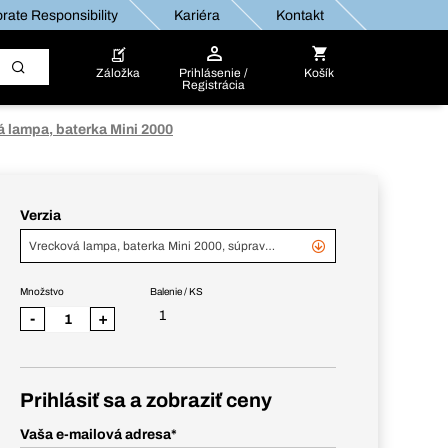
rate Responsibility
Kariéra
Kontakt
Záložka
Prihlásenie /
Košík
Registrácia
 lampa, baterka Mini 2000
Verzia
Vrecková lampa, baterka Mini 2000, súprava s USB-C káblom a nabíjačkou
Množstvo
Balenie / KS
1
-
+
Prihlásiť sa a zobraziť ceny
Vaša e-mailová adresa
*