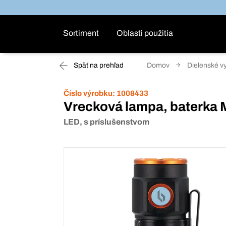
Sortiment
Oblasti použitia
Späť na prehľad
Domov
Dielenské v
Číslo výrobku:
1008433
Vrecková lampa, baterka 
LED, s príslušenstvom