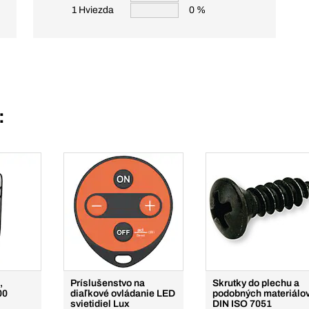
1 Hviezda
0 %
:
,
Príslušenstvo na
Skrutky do plechu a
00
diaľkové ovládanie LED
podobných materiálo
svietidiel Lux
DIN ISO 7051