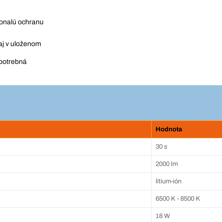
konalú ochranu
 aj v uloženom
 potrebná
Hodnota
30 s
2000 lm
lítium-ión
6500 K - 8500 K
18 W