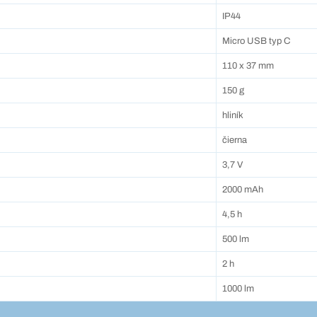
IP44
Micro USB typ C
110 x 37 mm
150 g
hliník
čierna
3,7 V
2000 mAh
4,5 h
500 lm
2 h
1000 lm