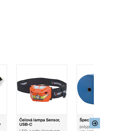
Čelová lampa Sensor,
Špeciálne utierky z rúna
v
USB-C
polypropylén (PP), 500