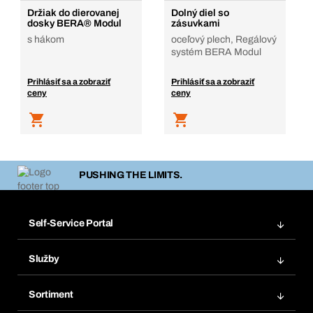
Držiak do dierovanej
Dolný diel so
dosky BERA® Modul
zásuvkami
s hákom
oceľový plech, Regálový
systém BERA Modul
Prihlásiť sa a zobraziť
Prihlásiť sa a zobraziť
ceny
ceny
PUSHING THE LIMITS.
Self-Service Portal
Objednávky
Služby
Faktúry
Regálový systém Bera® Modul
Obľúbené
Sortiment
Systém Bera® Smart