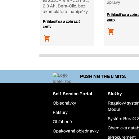
BACDCH & BACOT SL,
úpravy
2.0 Ah, Bera-Clic, bez
akumulátora, nabíjačky
Prihlásiť sa a zobra
ceny
Prihlásiť sa a zobraziť
ceny
PUSHING THE LIMITS.
Self-Service Portal
Služby
Objednávky
Regálový syst
Modul
Faktúry
Systém Bera® 
Obľúbené
Chemická data
Opakované objednávky
eProcurement