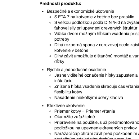
Prednosti produktu:
Bezpečné a ekonomické ukotvenie
S ETA 7 na kotvenie v betóne bez prasklín
S veľkou podložkou podľa DIN 440 na zvýšen
ťahovej sily pri upevnení drevených štruktúr
Vďaka dvom možným hĺbkam vsadenia prisp
potreby
Dlhá rozperná spona z nerezovej ocele zai
kotvenie v betóne
Dlhý závit umožňuje dištančnú montáž a varia
dĺžky
Rýchle a jednoduché osadenie
Jasne viditeľné označenie hĺbky zapustenia 
inštaláciu
Znížená hĺbka vsadenia skracuje čas vŕtania
flexibilitu kotvy
Nasadenie niekoľkými údery kladiva
Efektívne ukotvenie
Priemer kotvy = Priemer vŕtania
Okamžite zaťažiteľné
Pripravené na použitie, s už predmontovan
podložkou na upevnenie drevených prvkov
Narážací čap chráni závit pred poškodením 