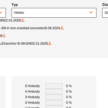
Typ
Čís
Všetko
-SN
22.01.2025
-SN in non-cracked concrete
19.08.2024
df
PLEXanchor B-SN EN
02.01.2025
5 Hviezdy
0 %
4 Hviezdy
0 %
3 Hviezdy
0 %
2 Hviezdy
0 %