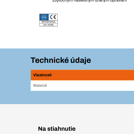
zbytočným následným drahým opravám
Technické údaje
Vlastnosti
Materiál
Na stiahnutie