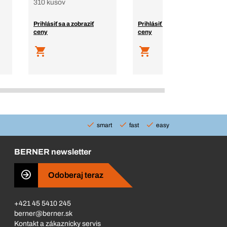
310 kusov
Prihlásiť sa a zobraziť
Prihlásiť sa a zobraziť
ceny
ceny
smart
fast
easy
BERNER newsletter
Odoberaj teraz
+421 45 5410 245
berner@berner.sk
Kontakt a zákaznícky servis