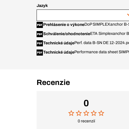
Jazyk
DoP SIMPLEXanchor B
Prehlásenie o výkone
ETA Simplexanchor B
Schválenie/ohodnotenie
Perf. data B-SN DE 12-2024.p
Technické údaje
Performance data sheet SIM
Technické údaje
Recenzie
0
0 recenzií