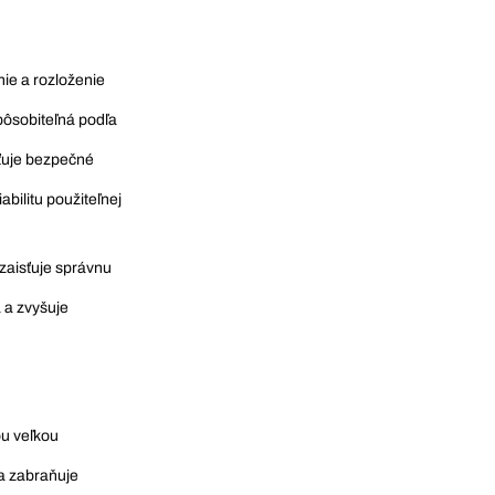
ie a rozloženie
ôsobiteľná podľa
sťuje bezpečné
bilitu použiteľnej
zaisťuje správnu
 a zvyšuje
ou veľkou
a zabraňuje