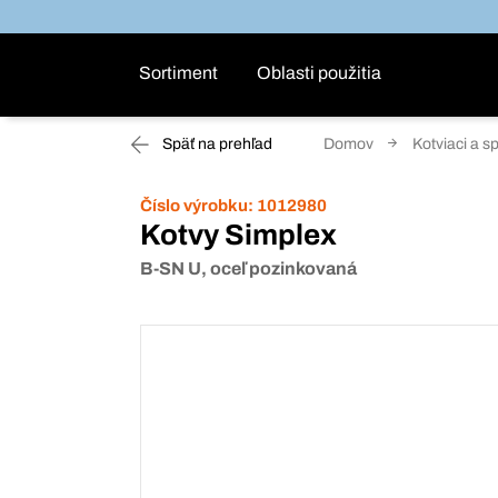
Sortiment
Oblasti použitia
Späť na prehľad
Domov
Kotviaci a s
Číslo výrobku:
1012980
Kotvy Simplex
B-SN U, oceľ pozinkovaná