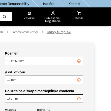
rate Responsibility
Kariéra
Kontakt
Záložka
Prihlásenie /
Košík
Registrácia
en
Svorníkové kotvy
Kotvy Simplex
Rozmer
12 x 250 mm
ø vŕt. otvoru
12 mm
Použiteľná dĺžkapri menšejhĺbke vsadenia
171 mm
Množstvo
Balenie / KS