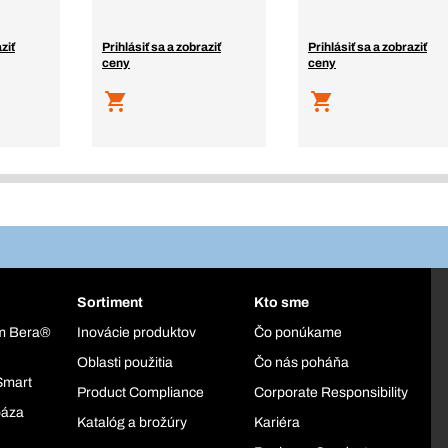
ziť
Prihlásiť sa a zobraziť
Prihlásiť sa a zobraziť
ceny
ceny
Sortiment
Kto sme
ém Bera®
Inovácie produktov
Čo ponúkame
Oblasti použitia
Čo nás poháňa
Smart
Product Compliance
Corporate Responsibility
báza
Katalóg a brožúry
Kariéra