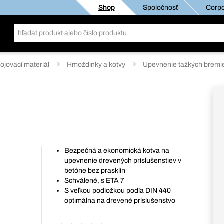
Shop
Spoločnosť
Corpo
pojovací materiál
Hmoždinky a kotvy
Upevnenie ťažkých bremi
Bezpečná a ekonomická kotva na
upevnenie drevených príslušenstiev v
betóne bez prasklín
Schválené, s ETA 7
S veľkou podložkou podľa DIN 440
optimálna na drevené príslušenstvo