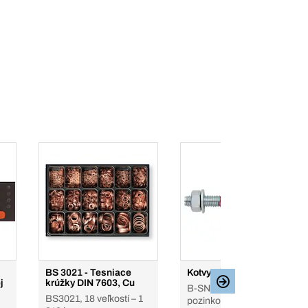
BS 3021 - Tesniace
Kotvy Simplex
j
krúžky DIN 7603, Cu
B-SN, oceľ pozinkovaná,
BS3021, 18 veľkostí – 1
pozinkované