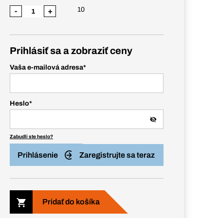
10
-
+
Prihlásiť sa a zobraziť ceny
Vaša e-mailová adresa
*
Heslo
*
Zabudli ste heslo?
Prihlásenie
Zaregistrujte sa teraz
Pridať do košíka