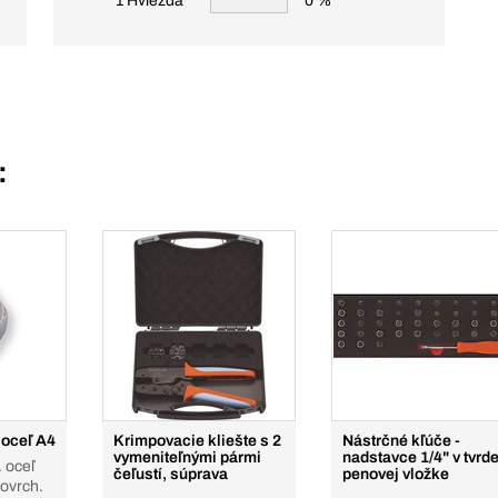
1 Hviezda
0 %
:
 oceľ A4
Krimpovacie kliešte s 2
Nástrčné kľúče -
vymeniteľnými pármi
nadstavce 1/4" v tvrde
 oceľ
čeľustí, súprava
penovej vložke
povrch.