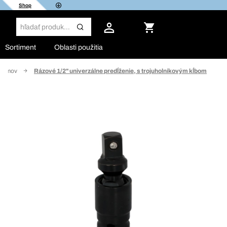
Shop
Sortiment
Oblasti použitia
Domov
Rázové 1/2" univerzálne predĺženie, s trojuholníkovým kĺbom