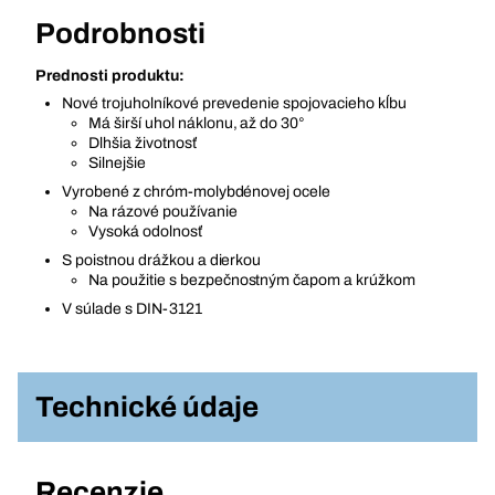
Podrobnosti
Prednosti produktu:
Nové trojuholníkové prevedenie spojovacieho kĺbu
Má širší uhol náklonu, až do 30°
Dlhšia životnosť
Silnejšie
Vyrobené z chróm-molybdénovej ocele
Na rázové používanie
Vysoká odolnosť
S poistnou drážkou a dierkou
Na použitie s bezpečnostným čapom a krúžkom
V súlade s DIN-3121
Technické údaje
Recenzie