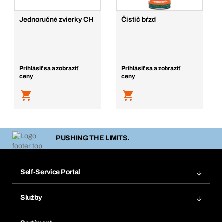
Jednoručné zvierky CH
Čistič bŕzd
Prihlásiť sa a zobraziť
Prihlásiť sa a zobraziť
ceny
ceny
PUSHING THE LIMITS.
Self-Service Portal
Objednávky
Služby
Faktúry
Regálový systém Bera® Modul
Obľúbené