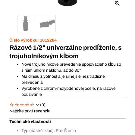
Číslo výrobku:
1012284
Rázové 1/2" univerzálne predĺženie, s
trojuholníkovým kĺbom
Nové trojuholníkové prevedenie spojovacieho kĺbu so
širším uhlom náklonu, až do 30°
Má dlhšiu životnosť a je silnejšie než tradičné
prevedenia
Vyrobené z chróm-molybdénovej ocele, na rázové
používanie
(0)
Napíšte prvú recenziu
Technické vlastnosti
Typ (nástrč. kľúč): Predĺženie