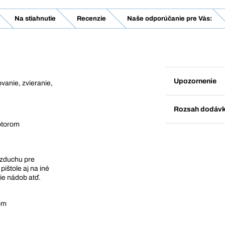
Na stiahnutie
Recenzie
Naše odporúčanie pre Vás:
Upozornenie
vanie, zvieranie,
Rozsah dodáv
motorom
vzduchu pre
ištole aj na iné
nie nádob atď.
om