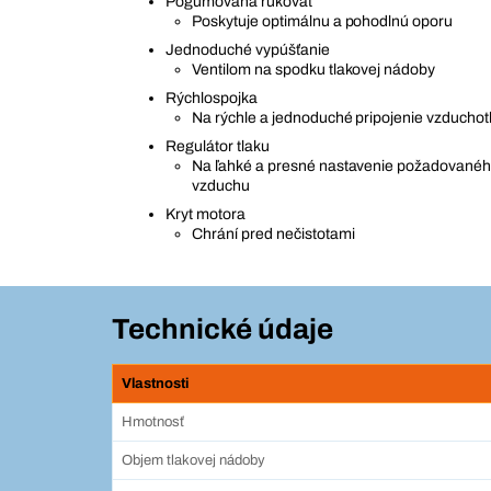
Pogumovaná rukoväť
Poskytuje optimálnu a pohodlnú oporu
Jednoduché vypúšťanie
Ventilom na spodku tlakovej nádoby
Rýchlospojka
Na rýchle a jednoduché pripojenie vzduchot
Regulátor tlaku
Na ľahké a presné nastavenie požadovanéh
vzduchu
Kryt motora
Chrání pred nečistotami
Technické údaje
Vlastnosti
Hmotnosť
Objem tlakovej nádoby