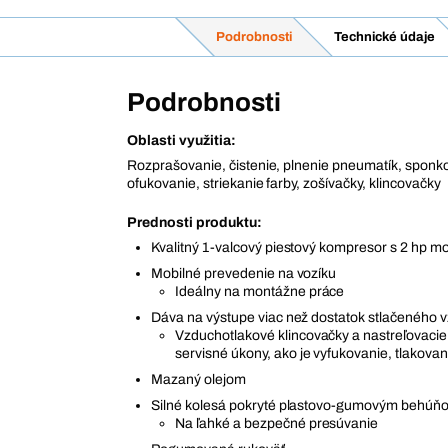
Podrobnosti
Technické údaje
Podrobnosti
Oblasti využitia:
Rozprašovanie, čistenie, plnenie pneumatík, sponko
ofukovanie, striekanie farby, zošívačky, klincovačky
Prednosti produktu:
Kvalitný 1-valcový piestový kompresor s 2 hp 
Mobilné prevedenie na vozíku
Ideálny na montážne práce
Dáva na výstupe viac než dostatok stlačeného 
Vzduchotlakové klincovačky a nastreľovacie p
servisné úkony, ako je vyfukovanie, tlakova
Mazaný olejom
Silné kolesá pokryté plastovo-gumovým behúň
Na ľahké a bezpečné presúvanie