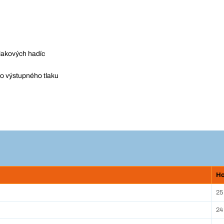
lakových hadíc
o výstupného tlaku
Ho
25
24 