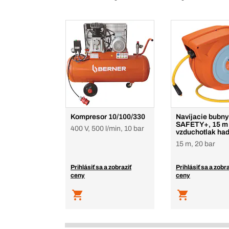
Kompresor 10/100/330
Navíjacie bubny
SAFETY+, 15 m
400 V, 500 l/min, 10 bar
vzduchotlak ha
15 m, 20 bar
Prihlásiť sa a zobraziť
Prihlásiť sa a zobra
ceny
ceny