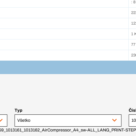
: 8
22
12
1 
77
23
Typ
Čís
Všetko
10
59_1013161_1013162_AirCompressor_A4_sw-ALL_LANG_PRINT-STEP