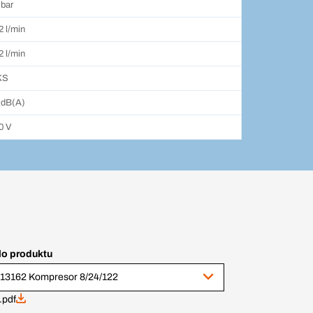
 bar
2 l/min
2 l/min
KS
 dB(A)
0 V
lo produktu
13162 Kompresor 8/24/122
.pdf