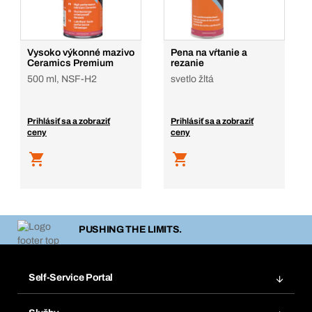
Vysoko výkonné mazivo
Pena na vŕtanie a
Ceramics Premium
rezanie
500 ml, NSF-H2
svetlo žltá
Prihlásiť sa a zobraziť
Prihlásiť sa a zobraziť
ceny
ceny
PUSHING THE LIMITS.
Self-Service Portal
Objednávky