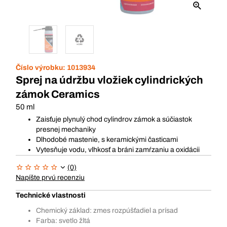
Číslo výrobku:
1013934
Sprej na údržbu vložiek cylindrických
zámok Ceramics
50 ml
Zaisťuje plynulý chod cylindrov zámok a súčiastok
presnej mechaniky
Dlhodobé mastenie, s keramickými časticami
Vytesňuje vodu, vlhkosť a bráni zamŕzaniu a oxidácii
(0)
Napíšte prvú recenziu
Technické vlastnosti
Chemický základ: zmes rozpúšťadiel a prísad
Farba: svetlo žltá