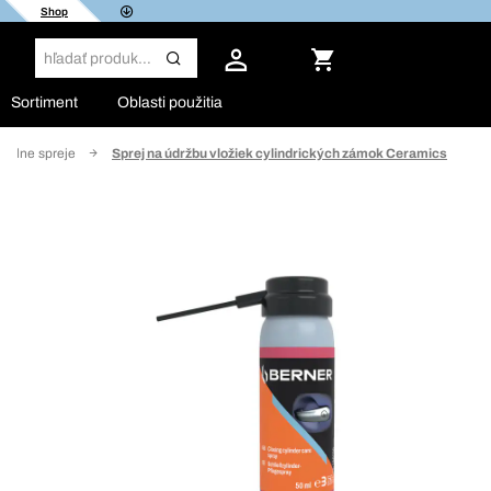
Shop
Sortiment
Oblasti použitia
rzálne spreje
Sprej na údržbu vložiek cylindrických zámok Ceramics