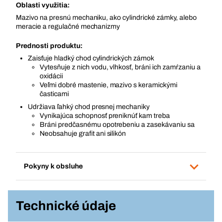
Oblasti využitia:
Mazivo na presnú mechaniku, ako cylindrické zámky, alebo
meracie a regulačné mechanizmy
Prednosti produktu:
Zaisťuje hladký chod cylindrických zámok
Vytesňuje z nich vodu, vlhkosť, bráni ich zamŕzaniu a
oxidácii
Veľmi dobré mastenie, mazivo s keramickými
časticami
Udržiava ľahký chod presnej mechaniky
Vynikajúca schopnosť preniknúť kam treba
Bráni predčasnému opotrebeniu a zasekávaniu sa
Neobsahuje grafit ani silikón
Pokyny k obsluhe
Technické údaje