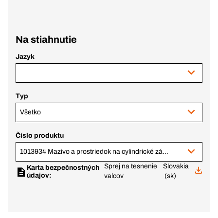
Na stiahnutie
Jazyk
Typ
Všetko
Číslo produktu
1013934 Mazivo a prostriedok na cylindrické zámky Ceramics, 50 ml sprej
Sprej na tesnenie
Slovakia
Karta bezpečnostných
údajov:
valcov
(sk)