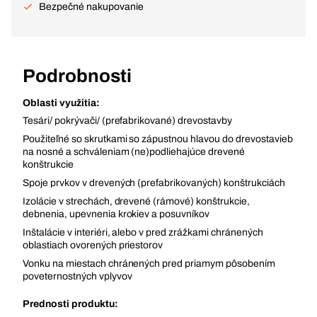
Bezpečné nakupovanie
Podrobnosti
Oblasti využitia:
Tesári/ pokrývači/ (prefabrikované) drevostavby
Použiteľné so skrutkami so zápustnou hlavou do drevostavieb
na nosné a schváleniam (ne)podliehajúce drevené
konštrukcie
Spoje prvkov v drevených (prefabrikovaných) konštrukciách
Izolácie v strechách, drevené (rámové) konštrukcie,
debnenia, upevnenia krokiev a posuvníkov
Inštalácie v interiéri, alebo v pred zrážkami chránených
oblastiach ovorených priestorov
Vonku na miestach chránených pred priamym pôsobením
poveternostných vplyvov
Prednosti produktu: