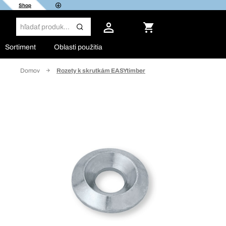
Shop
Sortiment
Oblasti použitia
Domov
Rozety k skrutkám EASYtimber