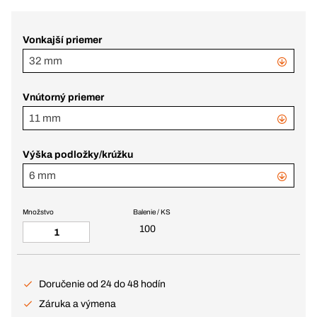
Vonkajší priemer
32 mm
Vnútorný priemer
11 mm
Výška podložky/krúžku
6 mm
Množstvo
Balenie / KS
100
Doručenie od 24 do 48 hodín
Záruka a výmena