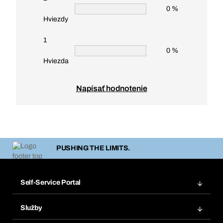
0 %
Hviezdy
1
0 %
Hviezda
Napísať hodnotenie
PUSHING THE LIMITS.
Self-Service Portal
Objednávky
Služby
Faktúry