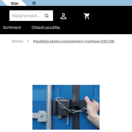
Shop
Sortiment
Oblasti použitia
Domov
Flexibilná zámka na kontajnery ConHasp 230/100