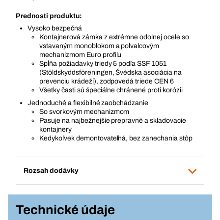
Prednosti produktu:
Vysoko bezpečná
Kontajnerová zámka z extrémne odolnej ocele so
vstavaným monoblokom a polvalcovým
mechanizmom Euro profilu
Spĺňa požiadavky triedy 5 podľa SSF 1051
(Stöldskyddsföreningen, Švédska asociácia na
prevenciu krádeží), zodpovedá triede CEN 6
Všetky časti sú špeciálne chránené proti korózii
Jednoduché a flexibilné zaobchádzanie
So svorkovým mechanizmom
Pasuje na najbežnejšie prepravné a skladovacie
kontajnery
Kedykoľvek demontovateľná, bez zanechania stôp
Rozsah dodávky
Technické údaje